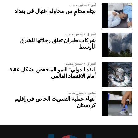
أمن
سنتين مضت
نجاة محامٍ من محاولة اغتيال في بغداد
أسواق
سنتين مضت
شركات طيران تعلق رحلاتها للشرق
الأوسط
أسواق
سنتين مضت
النقد الدولي: النمو المنخفض يشكل عقبة
أمام الاقتصاد العالمي
محلي
سنتين مضت
انتهاء عملية التصويت الخاص في إقليم
كردستان