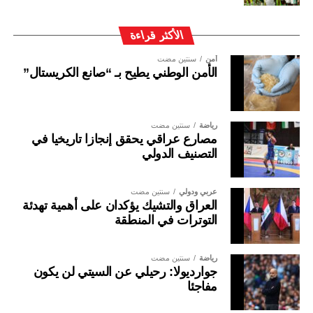
الأكثر قراءة
أمن
سنتين مضت
الأمن الوطني يطيح بـ “صانع الكريستال”
رياضة
سنتين مضت
مصارع عراقي يحقق إنجازا تاريخيا في
التصنيف الدولي
عربي ودولي
سنتين مضت
العراق والتشيك يؤكدان على أهمية تهدئة
التوترات في المنطقة
رياضة
سنتين مضت
جوارديولا: رحيلي عن السيتي لن يكون
مفاجئا