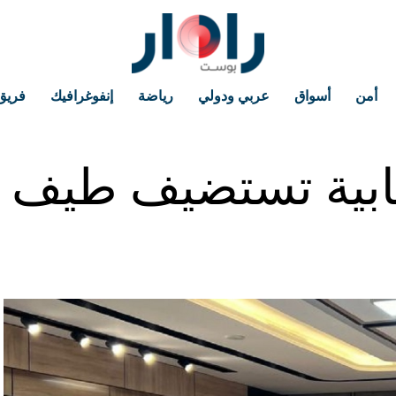
أمن
أسواق
عربي ودولي
رياضة
إنفوغرافيك
فريق
لنيابية تستضيف طيف