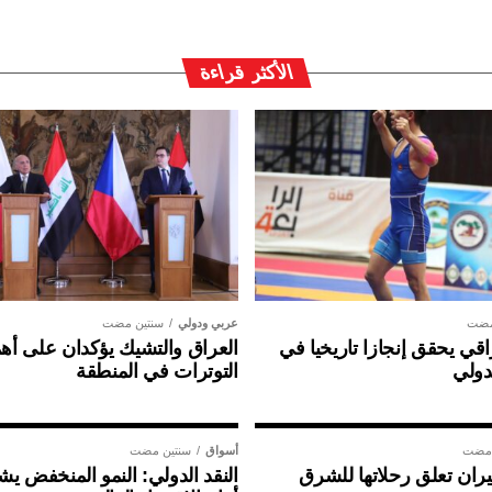
الأكثر قراءة
مضت
عربي ودولي
سنتين مضت
ي يحقق إنجازا تاريخيا في
العراق والتشيك يؤكدان على أهم
دولي
التوترات في المنطقة
 مضت
أسواق
سنتين مضت
ان تعلق رحلاتها للشرق
النقد الدولي: النمو المنخفض ي