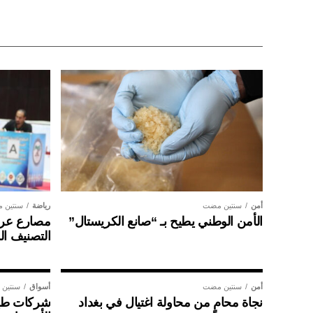
أمن
سنتين مضت
رياضة
سنتين 
الأمن الوطني يطيح بـ “صانع الكريستال”
مصارع عراق
التصنيف ال
أمن
سنتين مضت
أسواق
سنتين
نجاة محامٍ من محاولة اغتيال في بغداد
شركات طير