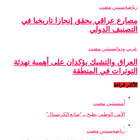
رياضة
سنتين مضت
مصارع عراقي يحقق إنجازا تاريخيا في
التصنيف الدولي
عربي ودولي
سنتين مضت
العراق والتشيك يؤكدان على أهمية تهدئة
التوترات في المنطقة
الأكثر قراءة
أمن
سنتين مضت
الأمن الوطني يطيح بـ “صانع الكريستال”
رياضة
سنتين مضت