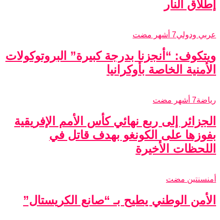
إطلاق النار
عربي ودولي
7 أشهر مضت
ويتكوف: “أنجزنا بدرجة كبيرة” البروتوكولات
الأمنية الخاصة بأوكرانيا
رياضة
7 أشهر مضت
الجزائر إلى ربع نهائي كأس الأمم الإفريقية
بفوزها على الكونغو بهدف قاتل في
اللحظات الأخيرة
أمن
سنتين مضت
الأمن الوطني يطيح بـ “صانع الكريستال”