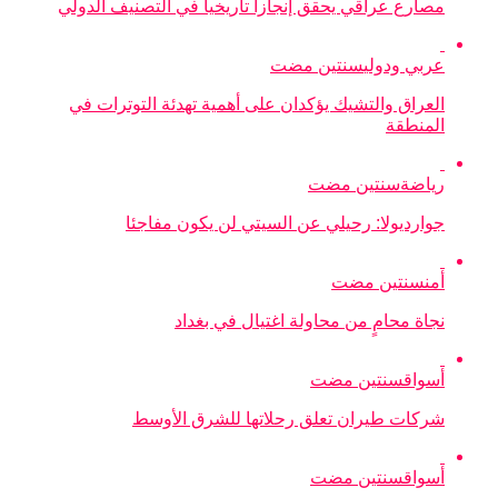
مصارع عراقي يحقق إنجازا تاريخيا في التصنيف الدولي
عربي ودولي
سنتين مضت
العراق والتشيك يؤكدان على أهمية تهدئة التوترات في
المنطقة
رياضة
سنتين مضت
جوارديولا: رحيلي عن السيتي لن يكون مفاجئا
أمن
سنتين مضت
نجاة محامٍ من محاولة اغتيال في بغداد
أسواق
سنتين مضت
شركات طيران تعلق رحلاتها للشرق الأوسط
أسواق
سنتين مضت