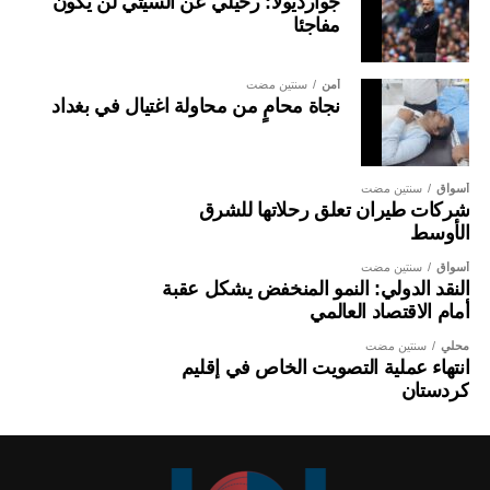
جوارديولا: رحيلي عن السيتي لن يكون
مفاجئا
أمن
سنتين مضت
نجاة محامٍ من محاولة اغتيال في بغداد
أسواق
سنتين مضت
شركات طيران تعلق رحلاتها للشرق
الأوسط
أسواق
سنتين مضت
النقد الدولي: النمو المنخفض يشكل عقبة
أمام الاقتصاد العالمي
محلي
سنتين مضت
انتهاء عملية التصويت الخاص في إقليم
كردستان