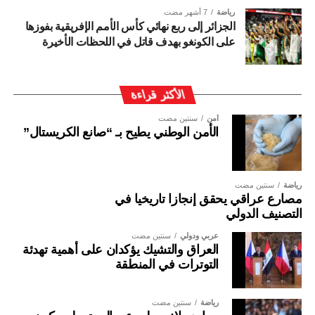
رياضة
7 أشهر مضت
الجزائر إلى ربع نهائي كأس الأمم الإفريقية بفوزها
على الكونغو بهدف قاتل في اللحظات الأخيرة
الأكثر قراءة
أمن
سنتين مضت
الأمن الوطني يطيح بـ “صانع الكريستال”
رياضة
سنتين مضت
مصارع عراقي يحقق إنجازا تاريخيا في
التصنيف الدولي
عربي ودولي
سنتين مضت
العراق والتشيك يؤكدان على أهمية تهدئة
التوترات في المنطقة
رياضة
سنتين مضت