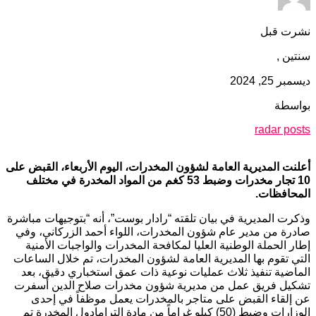
نشرت قبل
سنتين ,
ديسمبر 25, 2024
بواسطة
radar posts
أعلنت المديرية العامة لشؤون المخدرات، اليوم الأربعاء، القبض على
10 تجار مخدرات وضبط 53 كغم من المواد المخدرة في مختلف
المحافظات.
وذكرت المديرية في بيان تلقته “رادار بوست”، أنه “بتوجيهات مباشرة
صادرة من مدير عام شؤون المخدرات، اللواء أحمد الزركاني، وفي
إطار الحملة الوطنية العليا لمكافحة المخدرات والواجبات الأمنية
التي تقوم بها المديرية العامة لشؤون المخدرات، تم خلال الساعات
الماضية تنفيذ ثلاث عمليات نوعية ذات عمق استخباري دقيق، بعد
تشكيل فريق عمل من مديرية شؤون مخدرات صلاح الدين أسفرت
عن إلقاء القبض على متاجر بالمخدرات يعمل موظفاً في إحدى
الوزارات وضبط (50) كيلو غراماً من مادة الترامادول المخدرة تم