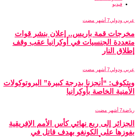
فيديو
عربي ودولي
7 أشهر مضت
مخرجات قمة باريس.. إعلان بنشر قوات
متعددة الجنسيات في أوكرانيا عقب وقف
إطلاق النار
عربي ودولي
7 أشهر مضت
ويتكوف: “أنجزنا بدرجة كبيرة” البروتوكولات
الأمنية الخاصة بأوكرانيا
رياضة
7 أشهر مضت
الجزائر إلى ربع نهائي كأس الأمم الإفريقية
بفوزها على الكونغو بهدف قاتل في