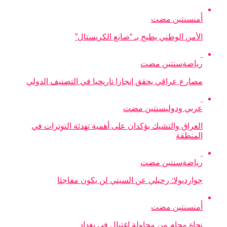
أمن
سنتين مضت
الأمن الوطني يطيح بـ “صانع الكريستال”
رياضة
سنتين مضت
مصارع عراقي يحقق إنجازا تاريخيا في التصنيف الدولي
عربي ودولي
سنتين مضت
العراق والتشيك يؤكدان على أهمية تهدئة التوترات في
المنطقة
رياضة
سنتين مضت
جوارديولا: رحيلي عن السيتي لن يكون مفاجئا
أمن
سنتين مضت
نجاة محامٍ من محاولة اغتيال في بغداد