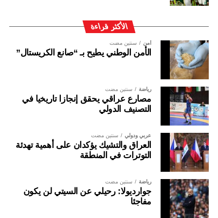
الأكثر قراءة
أمن
سنتين مضت
الأمن الوطني يطيح بـ “صانع الكريستال”
رياضة
سنتين مضت
مصارع عراقي يحقق إنجازا تاريخيا في
التصنيف الدولي
عربي ودولي
سنتين مضت
العراق والتشيك يؤكدان على أهمية تهدئة
التوترات في المنطقة
رياضة
سنتين مضت
جوارديولا: رحيلي عن السيتي لن يكون
مفاجئا