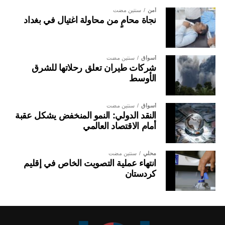
أمن
سنتين مضت
نجاة محامٍ من محاولة اغتيال في بغداد
أسواق
سنتين مضت
شركات طيران تعلق رحلاتها للشرق
الأوسط
أسواق
سنتين مضت
النقد الدولي: النمو المنخفض يشكل عقبة
أمام الاقتصاد العالمي
محلي
سنتين مضت
انتهاء عملية التصويت الخاص في إقليم
كردستان