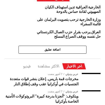
الخارجية العراقية تدين استهداف الكيان
الصهيوني لقادة حماس بالدوحة
وزارة الخارجية ترحب بتصويت البرلمان على
قائمة السفراء
العراق يرحب بقرار حزب العمال الكردستاني
حل نفسه ووقف الصراع المسلح
اضافة تعليق
اخر الاخبار
الاكثر مشاهدة
فيديو
عربي ودولي
7 أشهر مضت
مخرجات قمة باريس.. إعلان بنشر قوات متعددة
الجنسيات في أوكرانيا عقب وقف إطلاق النار
عربي ودولي
7 أشهر مضت
ويتكوف: “أنجزنا بدرجة كبيرة” البروتوكولات الأمنية
الخاصة بأوكرانيا