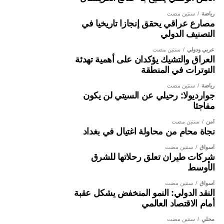
رياضة
سنتين مضت
مصارع عراقي يحقق إنجازا تاريخيا في
التصنيف الدولي
عربي ودولي
سنتين مضت
العراق والتشيك يؤكدان على أهمية تهدئة
التوترات في المنطقة
رياضة
سنتين مضت
جوارديولا: رحيلي عن السيتي لن يكون
مفاجئا
أمن
سنتين مضت
نجاة محامٍ من محاولة اغتيال في بغداد
أسواق
سنتين مضت
شركات طيران تعلق رحلاتها للشرق
الأوسط
أسواق
سنتين مضت
النقد الدولي: النمو المنخفض يشكل عقبة
أمام الاقتصاد العالمي
محلي
سنتين مضت