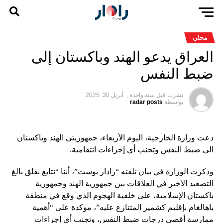
محلي
العراق يدعو الهند وباكستان إلى
ضبط النفس
نشرت قبل
سنة واحدة ,
أبريل 30, 2025
بواسطة
radar posts
دعت وزارة الخارجية، اليوم الأربعاء، جمهوريتي الهند وباكستان
الى ضبط النفس وتجنب أي إجراءات انتقامية.
وذكرت الوزارة في بيان تلقته “رادار بوست”، أننا “نتابع بقلق بالغ
التصعيد الأخير في العلاقات بين جمهورية الهند وجمهورية
باكستان الإسلامية، على خلفية الهجوم الذي وقع في منطقة
باهالغام بإقليم كشمير المتنازع عليه”، موكدة على “أهمية
ممارسة أقصى درجات ضبط النفس، وتجنب أي إجراءات