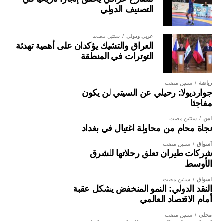
التصنيف الدولي
عربي ودولي
سنتين مضت
العراق والتشيك يؤكدان على أهمية تهدئة
التوترات في المنطقة
رياضة
سنتين مضت
جوارديولا: رحيلي عن السيتي لن يكون
مفاجئا
أمن
سنتين مضت
نجاة محامٍ من محاولة اغتيال في بغداد
أسواق
سنتين مضت
شركات طيران تعلق رحلاتها للشرق
الأوسط
أسواق
سنتين مضت
النقد الدولي: النمو المنخفض يشكل عقبة
أمام الاقتصاد العالمي
محلي
سنتين مضت