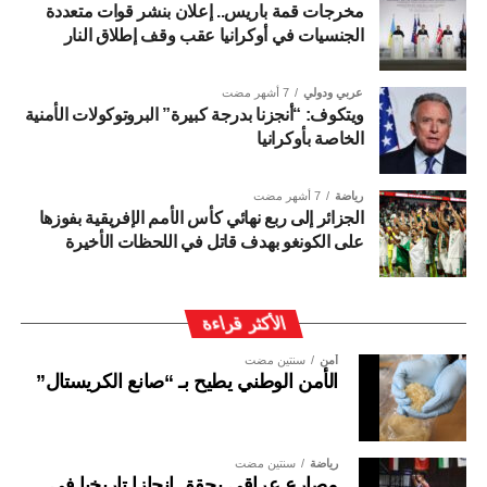
مخرجات قمة باريس.. إعلان بنشر قوات متعددة
الجنسيات في أوكرانيا عقب وقف إطلاق النار
عربي ودولي
7 أشهر مضت
ويتكوف: “أنجزنا بدرجة كبيرة” البروتوكولات الأمنية
الخاصة بأوكرانيا
رياضة
7 أشهر مضت
الجزائر إلى ربع نهائي كأس الأمم الإفريقية بفوزها
على الكونغو بهدف قاتل في اللحظات الأخيرة
الأكثر قراءة
أمن
سنتين مضت
الأمن الوطني يطيح بـ “صانع الكريستال”
رياضة
سنتين مضت
مصارع عراقي يحقق إنجازا تاريخيا في