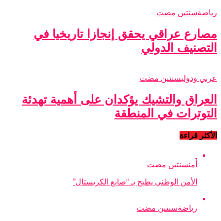
رياضة
سنتين مضت
مصارع عراقي يحقق إنجازا تاريخيا في
التصنيف الدولي
عربي ودولي
سنتين مضت
العراق والتشيك يؤكدان على أهمية تهدئة
التوترات في المنطقة
الأكثر قراءة
أمن
سنتين مضت
الأمن الوطني يطيح بـ “صانع الكريستال”
رياضة
سنتين مضت