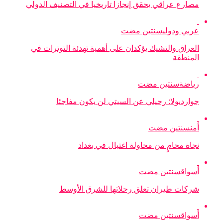
مصارع عراقي يحقق إنجازا تاريخيا في التصنيف الدولي
عربي ودولي
سنتين مضت
العراق والتشيك يؤكدان على أهمية تهدئة التوترات في
المنطقة
رياضة
سنتين مضت
جوارديولا: رحيلي عن السيتي لن يكون مفاجئا
أمن
سنتين مضت
نجاة محامٍ من محاولة اغتيال في بغداد
أسواق
سنتين مضت
شركات طيران تعلق رحلاتها للشرق الأوسط
أسواق
سنتين مضت