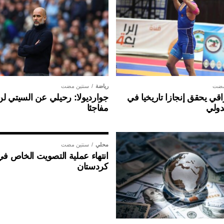
مضت
رياضة
سنتين مضت
ي يحقق إنجازا تاريخيا في
جوارديولا: رحيلي عن السيتي ل
دولي
مفاجئا
محلي
سنتين مضت
انتهاء عملية التصويت الخاص في
كردستان