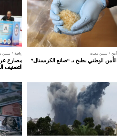
أمن
سنتين مضت
رياضة
سنتين 
الأمن الوطني يطيح بـ “صانع الكريستال”
مصارع عراق
التصنيف ال