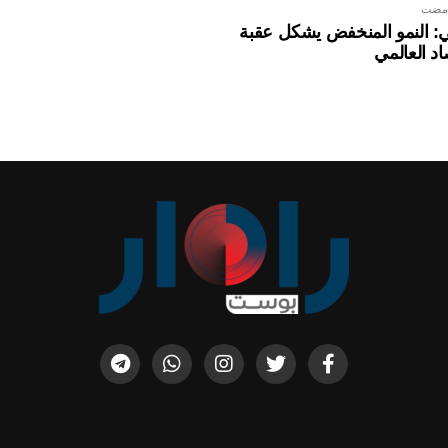
 مضت
لي: النمو المنخفض يشكل عقبة
اد العالمي