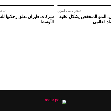
سنتين مضت
أسواق
سنتي
لي: النمو المنخفض يشكل عقبة
شركات طيران تعلق رحلاتها لل
اد العالمي
الأوسط