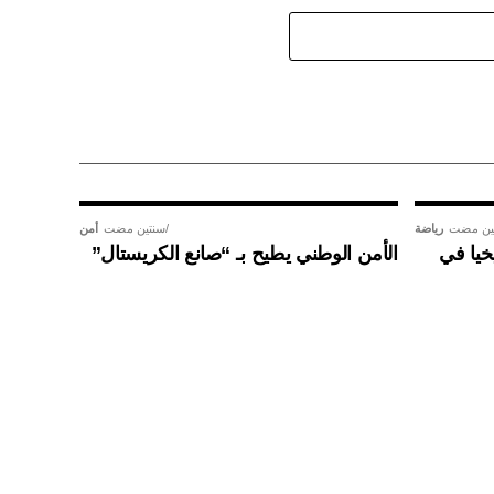
ين مضت
رياضة
سنتين مضت
أمن
خيا في
الأمن الوطني يطيح بـ “صانع الكريستال”