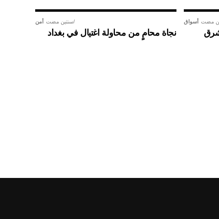
ن مضت
أسواق
سنتين مضت
أمن
شرق
نجاة محامٍ من محاولة اغتيال في بغداد