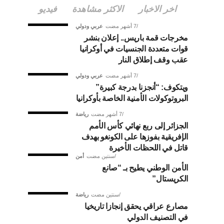
اخر الاخبار
الاكثر مشاهدة
فيديو
7 أشهر مضت
عربي ودولي
مخرجات قمة باريس.. إعلان بنشر
قوات متعددة الجنسيات في أوكرانيا
عقب وقف إطلاق النار
7 أشهر مضت
عربي ودولي
ويتكوف: “أنجزنا بدرجة كبيرة”
البروتوكولات الأمنية الخاصة بأوكرانيا
7 أشهر مضت
رياضة
الجزائر إلى ربع نهائي كأس الأمم
الإفريقية بفوزها على الكونغو بهدف
قاتل في اللحظات الأخيرة
سنتين مضت
أمن
الأمن الوطني يطيح بـ “صانع
الكريستال”
سنتين مضت
رياضة
مصارع عراقي يحقق إنجازا تاريخيا
في التصنيف الدولي