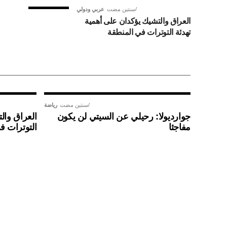
سنتين مضت
عربي ودولي
العراق والتشيك يؤكدان على أهمية
تهدئة التوترات في المنطقة
سنتين مضت
رياضة
جوارديولا: رحيلي عن السيتي لن يكون
العراق وال
مفاجئا
التوترات ف