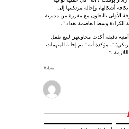
 “رادار بوست”، أنه “في عملية نوعية
فة أشكالها، وإحالة مرتكبيها إلى
رقة الأولى بالتعاون مع مفرزة من مديرية
منية دقيقة أكدت محاولتهن لبيع طفل
مر سبعة أيام مقابل (80 ألف دولار أمريكي) “، مؤكدة أنه ” تم إحالة المتهمات
للازمة .”
بغداد