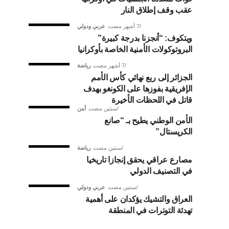
عقب وقف إطلاق النار
7 أشهر مضت
عربي ودولي
ويتكوف: “أنجزنا بدرجة كبيرة”
البروتوكولات الأمنية الخاصة بأوكرانيا
7 أشهر مضت
رياضة
الجزائر إلى ربع نهائي كأس الأمم
الإفريقية بفوزها على الكونغو بهدف
قاتل في اللحظات الأخيرة
سنتين مضت
أمن
الأمن الوطني يطيح بـ “صانع
الكريستال”
سنتين مضت
رياضة
مصارع عراقي يحقق إنجازا تاريخيا
في التصنيف الدولي
سنتين مضت
عربي ودولي
العراق والتشيك يؤكدان على أهمية
تهدئة التوترات في المنطقة