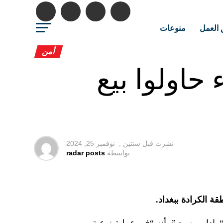
 العمل
منوعات
أمن
دية: القبض على 5 نساء حاولوا بيع
نشرت قبل
سنتين ,
نوفمبر 25, 2024
بواسطة
radar posts
ة الكرادة ببغداد.