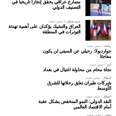
مصارع عراقي يحقق إنجازا تاريخيا في
التصنيف الدولي
عربي ودولي
سنتين مضت
العراق والتشيك يؤكدان على أهمية تهدئة
التوترات في المنطقة
رياضة
سنتين مضت
جوارديولا: رحيلي عن السيتي لن يكون
مفاجئا
أمن
سنتين مضت
نجاة محامٍ من محاولة اغتيال في بغداد
أسواق
سنتين مضت
شركات طيران تعلق رحلاتها للشرق
الأوسط
أسواق
سنتين مضت
النقد الدولي: النمو المنخفض يشكل عقبة
أمام الاقتصاد العالمي
محلي
سنتين مضت