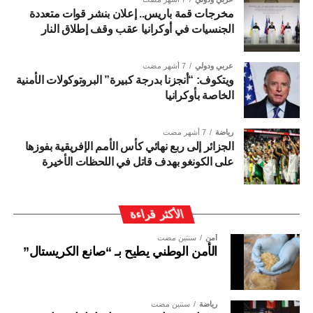
مخرجات قمة باريس.. إعلان بنشر قوات متعددة
الجنسيات في أوكرانيا عقب وقف إطلاق النار
عربي ودولي
7 أشهر مضت
ويتكوف: “أنجزنا بدرجة كبيرة” البروتوكولات الأمنية
الخاصة بأوكرانيا
رياضة
7 أشهر مضت
الجزائر إلى ربع نهائي كأس الأمم الإفريقية بفوزها
على الكونغو بهدف قاتل في اللحظات الأخيرة
الأكثر قراءة
أمن
سنتين مضت
الأمن الوطني يطيح بـ “صانع الكريستال”
رياضة
سنتين مضت