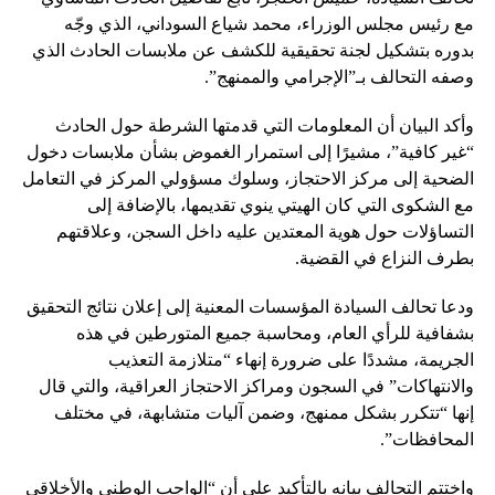
مع رئيس مجلس الوزراء، محمد شياع السوداني، الذي وجّه
بدوره بتشكيل لجنة تحقيقية للكشف عن ملابسات الحادث الذي
وصفه التحالف بـ”الإجرامي والممنهج”.
وأكد البيان أن المعلومات التي قدمتها الشرطة حول الحادث
“غير كافية”، مشيرًا إلى استمرار الغموض بشأن ملابسات دخول
الضحية إلى مركز الاحتجاز، وسلوك مسؤولي المركز في التعامل
مع الشكوى التي كان الهيتي ينوي تقديمها، بالإضافة إلى
التساؤلات حول هوية المعتدين عليه داخل السجن، وعلاقتهم
بطرف النزاع في القضية.
ودعا تحالف السيادة المؤسسات المعنية إلى إعلان نتائج التحقيق
بشفافية للرأي العام، ومحاسبة جميع المتورطين في هذه
الجريمة، مشددًا على ضرورة إنهاء “متلازمة التعذيب
والانتهاكات” في السجون ومراكز الاحتجاز العراقية، والتي قال
إنها “تتكرر بشكل ممنهج، وضمن آليات متشابهة، في مختلف
المحافظات”.
واختتم التحالف بيانه بالتأكيد على أن “الواجب الوطني والأخلاقي