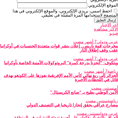
الموقع الإلكتروني
احفظ اسمي، بريدي الإلكتروني، والموقع الإلكتروني في هذا
المتصفح لاستخدامها المرة المقبلة في تعليقي.
اخر الاخبار
الاكثر مشاهدة
فيديو
عربي ودولي
7 أشهر مضت
مخرجات قمة باريس.. إعلان بنشر قوات متعددة الجنسيات في أوكرانيا
عقب وقف إطلاق النار
عربي ودولي
7 أشهر مضت
ويتكوف: “أنجزنا بدرجة كبيرة” البروتوكولات الأمنية الخاصة بأوكرانيا
رياضة
7 أشهر مضت
الجزائر إلى ربع نهائي كأس الأمم الإفريقية بفوزها على الكونغو بهدف
قاتل في اللحظات الأخيرة
أمن
سنتين مضت
الأمن الوطني يطيح بـ “صانع الكريستال”
رياضة
سنتين مضت
مصارع عراقي يحقق إنجازا تاريخيا في التصنيف الدولي
عربي ودولي
سنتين مضت
العراق والتشيك يؤكدان على أهمية تهدئة التوترات في المنطقة