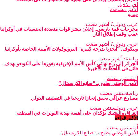
اخر الاخبار
الاكثر مشاهدة
فيديو
عربي ودولي
7 أشهر مضت
مخرجات قمة باريس.. إعلان بنشر قوات متعددة الجنسيات في أوكرانيا
عقب وقف إطلاق النار
عربي ودولي
7 أشهر مضت
ويتكوف: “أنجزنا بدرجة كبيرة” البروتوكولات الأمنية الخاصة بأوكرانيا
رياضة
7 أشهر مضت
الجزائر إلى ربع نهائي كأس الأمم الإفريقية بفوزها على الكونغو بهدف
قاتل في اللحظات الأخيرة
أمن
سنتين مضت
الأمن الوطني يطيح بـ “صانع الكريستال”
رياضة
سنتين مضت
مصارع عراقي يحقق إنجازا تاريخيا في التصنيف الدولي
عربي ودولي
سنتين مضت
العراق والتشيك يؤكدان على أهمية تهدئة التوترات في المنطقة
الأكثر قراءة
أمن
سنتين مضت
الأمن الوطني يطيح بـ “صانع الكريستال”