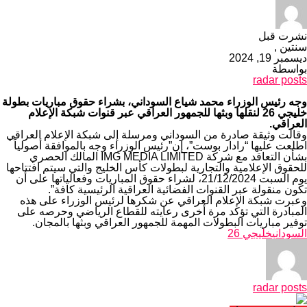
نشرت قبل
سنتين ,
ديسمبر 19, 2024
بواسطة
radar posts
وجه رئيس الوزراء محمد شياع السوداني، بشراء حقوق مباريات بطولة
خليجي 26 لنقلها وبثها للجمهور العراقي عبر قنوات شبكة الإعلام
العراقي.
وقالت وثيقة صادرة من السوداني ومرسلة إلى شبكة الإعلام العراقي
اطلعت عليها “رادار بوست”، إن”رئيس الوزراء وجه بالموافقة أصولياً
بشأن التعاقد مع شركة IMG MEDIA LIMITED المالك الحصري
للحقوق الإعلامية والتجارية لبطولات كأس الخليج والتي سيتم افتتاحها
يوم السبت 21/12/2024، لشراء حقوق المباريات وفعالياتها على أن
تكون منقولة عبر القنوات الفضائية العراقية الرئيسية كافة”.
وعبرت شبكة الإعلام العراقي عن شكرها لرئيس الوزراء على هذه
المبادرة التي تؤكد مرة أخرى رعايته للقطاع الرياضي وحرصه على
توفير مباريات البطولات المهمة للجمهور العراقي وبثها بالمجان.
السوداني
خليجي 26
radar posts