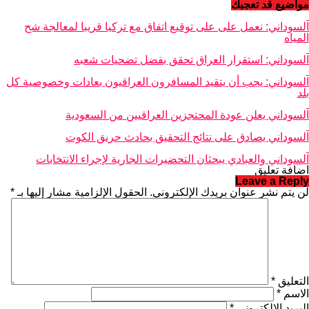
مواضيع قد تعجبك
السوداني: نعمل على على توقيع اتفاق مع تركيا قريبا لمعالجة شح
المياه
السوداني: استقرار العراق تحقق بفضل تضحيات شعبه
السوداني: يجب أن يتقيد المسافرون العراقيون بعادات وخصوصية كل
بلد
السوداني يعلن عودة المحتجزين العراقيين من السعودية
السوداني يصادق على نتائج التحقيق بحادث حريق الكوت
السوداني والعبادي يبحثان التحضيرات الجارية لإجراء الانتخابات
اضافة تعليق
Leave a Reply
لن يتم نشر عنوان بريدك الإلكتروني.
الحقول الإلزامية مشار إليها بـ
*
التعليق
*
الاسم
*
البريد الإلكتروني
*