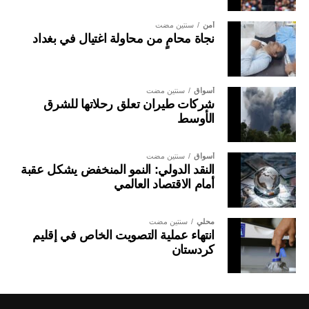
أمن
سنتين مضت
نجاة محامٍ من محاولة اغتيال في بغداد
أسواق
سنتين مضت
شركات طيران تعلق رحلاتها للشرق
الأوسط
أسواق
سنتين مضت
النقد الدولي: النمو المنخفض يشكل عقبة
أمام الاقتصاد العالمي
محلي
سنتين مضت
انتهاء عملية التصويت الخاص في إقليم
كردستان