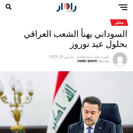
محلي
السوداني يهنأ الشعب العراقي
بحلول عيد نوروز
نشرت قبل
سنة واحدة ,
مارس 20, 2025
بواسطة
radar posts