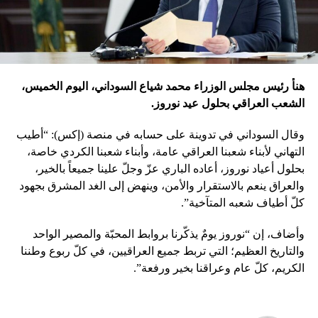
هنأ رئيس مجلس الوزراء محمد شياع السوداني، اليوم الخميس،
الشعب العراقي بحلول عيد نوروز.
وقال السوداني في تدوينة على حسابه في منصة (إكس): “أطيب
التهاني لأبناء شعبنا العراقي عامة، وأبناء شعبنا الكردي خاصة،
بحلول أعياد نوروز، أعاده الباري عزّ وجلّ علينا جميعاً بالخير،
والعراق ينعم بالاستقرار والأمن، وينهض إلى الغد المشرق بجهود
كلّ أطياف شعبه المتآخية”.
وأضاف، إن “نوروز يومٌ يذكّرنا بروابط المحبّة والمصير الواحد
والتاريخ العظيم؛ التي تربط جميع العراقيين، في كلّ ربوع وطننا
الكريم، كلّ عام وعراقنا بخير ورفعة”.