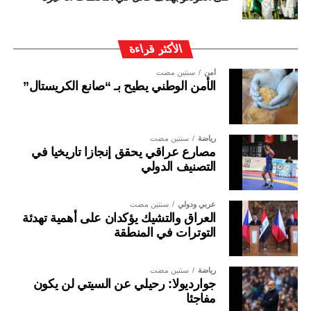
الأكثر قراءة
أمن
سنتين مضت
الأمن الوطني يطيح بـ “صانع الكريستال”
رياضة
سنتين مضت
مصارع عراقي يحقق إنجازا تاريخيا في
التصنيف الدولي
عربي ودولي
سنتين مضت
العراق والتشيك يؤكدان على أهمية تهدئة
التوترات في المنطقة
رياضة
سنتين مضت
جوارديولا: رحيلي عن السيتي لن يكون
مفاجئا