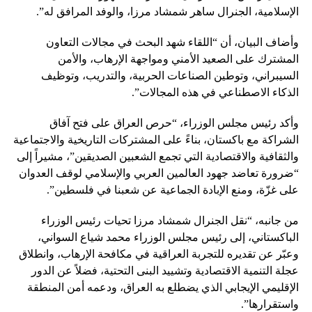
الإسلامية، الجنرال ساهر شمشاد مرزا، والوفد المرافق له”.
وأضاف البيان، أن “اللقاء شهد البحث في مجالات التعاون
المشترك على الصعيد الأمني ومواجهة الإرهاب، والأمن
السيبراني، وتوطين الصناعات الحربية، والتدريب، وتوظيف
الذكاء الاصطناعي في هذه المجالات”.
وأكد رئيس مجلس الوزراء، “حرص العراق على فتح آفاق
الشراكة مع باكستان، بناءً على المشتركات التاريخية والاجتماعية
والثقافية والاقتصادية التي تجمع الشعبين الصديقين”، مشيراً إلى
“ضرورة تعاضد جهود العالمين العربي والإسلامي لوقف العدوان
على غزّة، ومنع الإبادة الجماعية عن شعبنا في فلسطين”.
من جانبه، “نقل الجنرال شمشاد مرزا تحيات رئيس الوزراء
الباكستاني، إلى رئيس مجلس الوزراء محمد شياع السواني،
وعبّر عن تقديره للتجربة العراقية في مكافحة الإرهاب، وانطلاق
عجلة التنمية الاقتصادية وتشييد البنى التحتية، فضلاً عن الدور
الإقليمي الإيجابي الذي يضطلع به العراق، ودعمه أمن المنطقة
واستقرارها”.