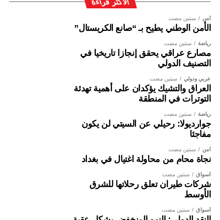
الأكثر قراءة
أمن
سنتين مضت
الأمن الوطني يطيح بـ “صانع الكريستال”
رياضة
سنتين مضت
مصارع عراقي يحقق إنجازا تاريخيا في
التصنيف الدولي
عربي ودولي
سنتين مضت
العراق والتشيك يؤكدان على أهمية تهدئة
التوترات في المنطقة
رياضة
سنتين مضت
جوارديولا: رحيلي عن السيتي لن يكون
مفاجئا
أمن
سنتين مضت
نجاة محامٍ من محاولة اغتيال في بغداد
أسواق
سنتين مضت
شركات طيران تعلق رحلاتها للشرق
الأوسط
أسواق
سنتين مضت
النقد الدولي: النمو المنخفض يشكل عقبة