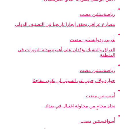
رياضة
سنتين مضت
مصارع عراقي يحقق إنجازا تاريخيا في التصنيف الدولي
عربي ودولي
سنتين مضت
العراق والتشيك يؤكدان على أهمية تهدئة التوترات في
المنطقة
رياضة
سنتين مضت
جوارديولا: رحيلي عن السيتي لن يكون مفاجئا
أمن
سنتين مضت
نجاة محامٍ من محاولة اغتيال في بغداد
أسواق
سنتين مضت