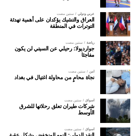
عربي ودولي
سنتين مضت
العراق والتشيك يؤكدان على أهمية تهدئة
التوترات في المنطقة
رياضة
سنتين مضت
جوارديولا: رحيلي عن السيتي لن يكون
مفاجئا
أمن
سنتين مضت
نجاة محامٍ من محاولة اغتيال في بغداد
أسواق
سنتين مضت
شركات طيران تعلق رحلاتها للشرق
الأوسط
أسواق
سنتين مضت
النقد الدولي: النمو المنخفض يشكل عقبة