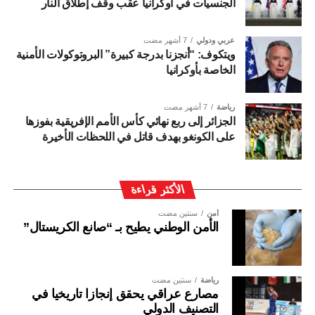
الجنسيات في أوكرانيا عقب وقف إطلاق النار
عربي ودولي
7 أشهر مضت
ويتكوف: “أنجزنا بدرجة كبيرة” البروتوكولات الأمنية
الخاصة بأوكرانيا
رياضة
7 أشهر مضت
الجزائر إلى ربع نهائي كأس الأمم الإفريقية بفوزها
على الكونغو بهدف قاتل في اللحظات الأخيرة
الأكثر قراءة
أمن
سنتين مضت
الأمن الوطني يطيح بـ “صانع الكريستال”
رياضة
سنتين مضت
مصارع عراقي يحقق إنجازا تاريخيا في
التصنيف الدولي