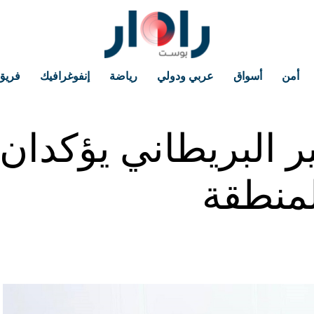
أمن
أسواق
عربي ودولي
رياضة
إنفوغرافيك
فريق
 البريطاني يؤكدان 
لمنطقة