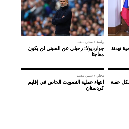
رياضة
سنتين مضت
ية تهدئة
جوارديولا: رحيلي عن السيتي لن يكون
مفاجئا
محلي
سنتين مضت
شكل عقبة
انتهاء عملية التصويت الخاص في إقليم
كردستان