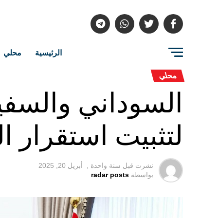
الرئيسية
محلي
محلي
السوداني والسفير
لتثبيت استقرار ا
نشرت قبل
سنة واحدة ,
أبريل 20, 2025
بواسطة
radar posts