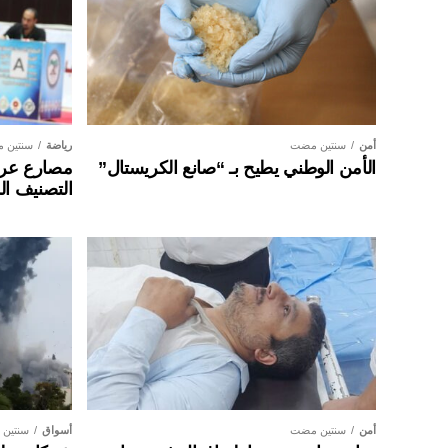
أمن
سنتين مضت
رياضة
سنتين 
الأمن الوطني يطيح بـ “صانع الكريستال”
مصارع عراق
التصنيف ال
أمن
سنتين مضت
أسواق
سنتين