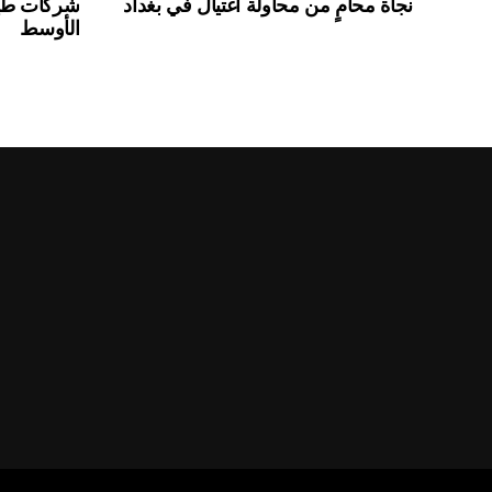
نجاة محامٍ من محاولة اغتيال في بغداد
شركات طير
الأوسط