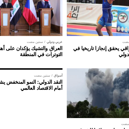
مضت
عربي ودولي
سنتين مضت
ي يحقق إنجازا تاريخيا في
العراق والتشيك يؤكدان على أهم
دولي
التوترات في المنطقة
أسواق
سنتين مضت
النقد الدولي: النمو المنخفض ي
أمام الاقتصاد العالمي
 مضت