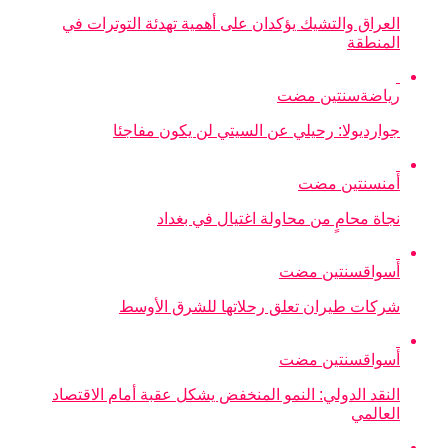
العراق والتشيك يؤكدان على أهمية تهدئة التوترات في
المنطقة
رياضة
سنتين مضت
جوارديولا: رحيلي عن السيتي لن يكون مفاجئا
أمن
سنتين مضت
نجاة محامٍ من محاولة اغتيال في بغداد
أسواق
سنتين مضت
شركات طيران تعلق رحلاتها للشرق الأوسط
أسواق
سنتين مضت
النقد الدولي: النمو المنخفض يشكل عقبة أمام الاقتصاد
العالمي