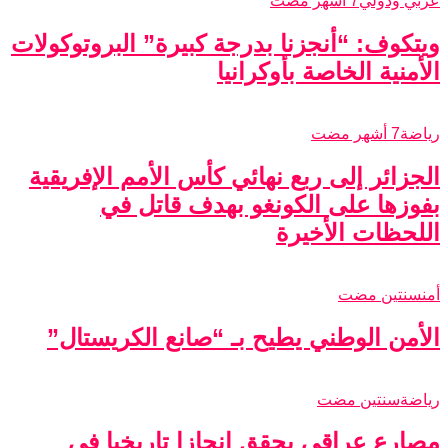
عربي ودولي
7 أشهر مضت
ويتكوف: “أنجزنا بدرجة كبيرة” البروتوكولات
الأمنية الخاصة بأوكرانيا
رياضة
7 أشهر مضت
الجزائر إلى ربع نهائي كأس الأمم الإفريقية
بفوزها على الكونغو بهدف قاتل في
اللحظات الأخيرة
أمن
سنتين مضت
الأمن الوطني يطيح بـ “صانع الكريستال”
رياضة
سنتين مضت
مصارع عراقي يحقق إنجازا تاريخيا في