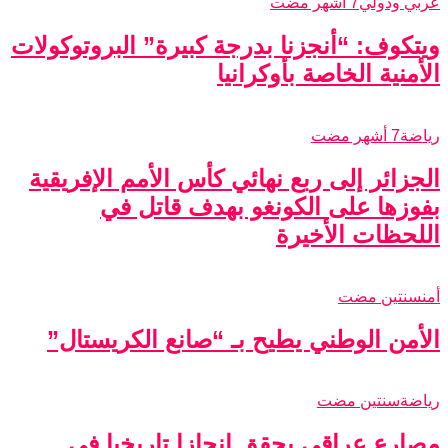
عربي ودولي
7 أشهر مضت
ويتكوف: “أنجزنا بدرجة كبيرة” البروتوكولات
الأمنية الخاصة بأوكرانيا
رياضة
7 أشهر مضت
الجزائر إلى ربع نهائي كأس الأمم الإفريقية
بفوزها على الكونغو بهدف قاتل في
اللحظات الأخيرة
أمن
سنتين مضت
الأمن الوطني يطيح بـ “صانع الكريستال”
رياضة
سنتين مضت
مصارع عراقي يحقق إنجازا تاريخيا في