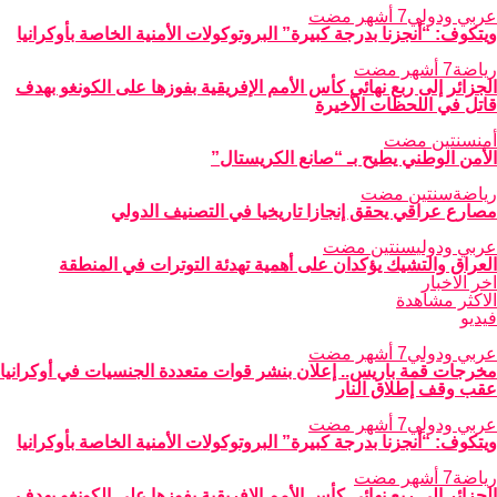
عربي ودولي
7 أشهر مضت
ويتكوف: “أنجزنا بدرجة كبيرة” البروتوكولات الأمنية الخاصة بأوكرانيا
رياضة
7 أشهر مضت
الجزائر إلى ربع نهائي كأس الأمم الإفريقية بفوزها على الكونغو بهدف
قاتل في اللحظات الأخيرة
أمن
سنتين مضت
الأمن الوطني يطيح بـ “صانع الكريستال”
رياضة
سنتين مضت
مصارع عراقي يحقق إنجازا تاريخيا في التصنيف الدولي
عربي ودولي
سنتين مضت
العراق والتشيك يؤكدان على أهمية تهدئة التوترات في المنطقة
اخر الاخبار
الاكثر مشاهدة
فيديو
عربي ودولي
7 أشهر مضت
مخرجات قمة باريس.. إعلان بنشر قوات متعددة الجنسيات في أوكرانيا
عقب وقف إطلاق النار
عربي ودولي
7 أشهر مضت
ويتكوف: “أنجزنا بدرجة كبيرة” البروتوكولات الأمنية الخاصة بأوكرانيا
رياضة
7 أشهر مضت
الجزائر إلى ربع نهائي كأس الأمم الإفريقية بفوزها على الكونغو بهدف