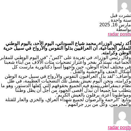
نشرت قبل
سنة واحدة ,
مارس 16, 2025
بواسطة
radar posts
أكد رئيس الوزراء، محمد شياع السوداني، اليوم الأحد، باليوم الوطني
للمقابر الجماعية، أن العراقيين بذلوا النفوس والأرواح في سبيل حرية
الوطن وكرامته
.
وقال رئيس الوزراء، في تغريدة على “اكس”، “في اليوم الوطني للمقابر
الجماعية، نستذكر بفخر واعتزاز تضحيات مئات الآلاف من أبناء شعبنا
في مختلف أنحاء الوطن، حين واجهوا أسوأ دكتاتورية مارست كل
أشكال العنف والوحشية والقتل”.
وأضاف: “لقد بذل العراقيون النفوس والأرواح في سبيل حرية الوطن
وكرامته، ونحن اليوم نعيش بفضل تلك التضحيات العظيمة، في ظل
نظام ديمقراطي يتمتع فيه الجميع بحقوقهم التي كفلها الدستور، وهو ما
يتطلب منا جميعاً أن نبذل أقصى الجهود من أجل أن يظل وطننا
ومواطنونا أعزة، يرفلون بالعيش الكريم”.
وتابع: “الرحمة والرضوان لجميع شهداء العراق، والخزي والعار للقتلة
والمجرمين، وكل من برر جرائمهم”.
radar posts