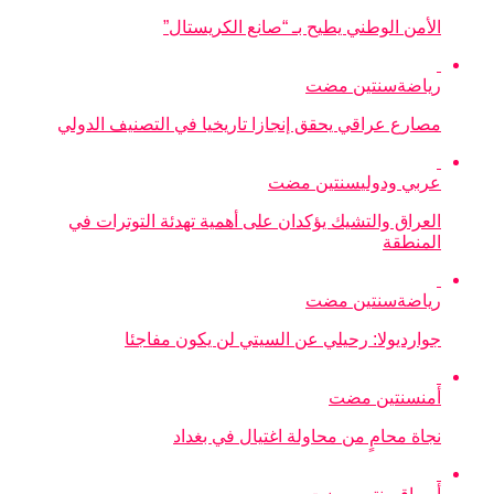
الأمن الوطني يطيح بـ “صانع الكريستال”
رياضة
سنتين مضت
مصارع عراقي يحقق إنجازا تاريخيا في التصنيف الدولي
عربي ودولي
سنتين مضت
العراق والتشيك يؤكدان على أهمية تهدئة التوترات في
المنطقة
رياضة
سنتين مضت
جوارديولا: رحيلي عن السيتي لن يكون مفاجئا
أمن
سنتين مضت
نجاة محامٍ من محاولة اغتيال في بغداد