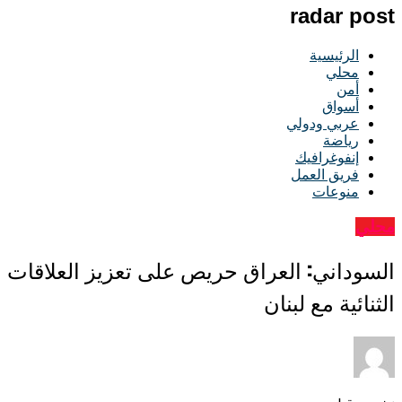
radar post
الرئيسية
محلي
أمن
أسواق
عربي ودولي
رياضة
إنفوغرافيك
فريق العمل
منوعات
محلي
السوداني: العراق حريص على تعزيز العلاقات
الثنائية مع لبنان