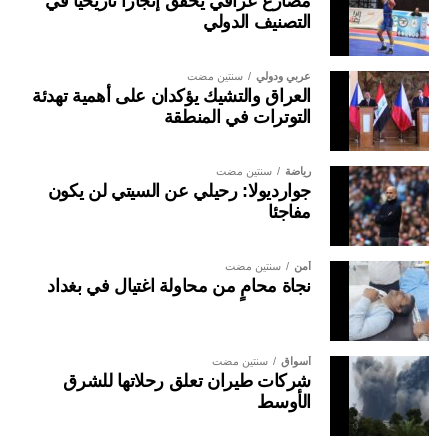
مصارع عراقي يحقق إنجازا تاريخيا في
التصنيف الدولي
عربي ودولي
سنتين مضت
العراق والتشيك يؤكدان على أهمية تهدئة
التوترات في المنطقة
رياضة
سنتين مضت
جوارديولا: رحيلي عن السيتي لن يكون
مفاجئا
أمن
سنتين مضت
نجاة محامٍ من محاولة اغتيال في بغداد
أسواق
سنتين مضت
شركات طيران تعلق رحلاتها للشرق
الأوسط