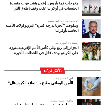
مخرجات قمة باريس.. إعلان بنشر قوات متعددة
الجنسيات في أوكرانيا عقب وقف إطلاق النار
عربي ودولي
7 أشهر مضت
ويتكوف: “أنجزنا بدرجة كبيرة” البروتوكولات الأمنية
الخاصة بأوكرانيا
رياضة
7 أشهر مضت
الجزائر إلى ربع نهائي كأس الأمم الإفريقية بفوزها
على الكونغو بهدف قاتل في اللحظات الأخيرة
الأكثر قراءة
أمن
سنتين مضت
الأمن الوطني يطيح بـ “صانع الكريستال”
رياضة
سنتين مضت