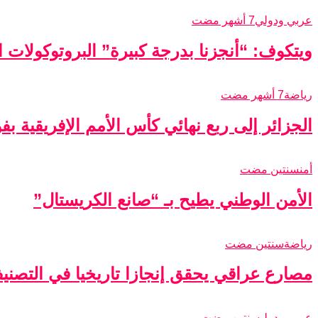
عربي ودولي
7 أشهر مضت
ويتكوف: “أنجزنا بدرجة كبيرة” البروتوكولات الأ
رياضة
7 أشهر مضت
الجزائر إلى ربع نهائي كأس الأمم الإفريقية ب
أمن
سنتين مضت
الأمن الوطني يطيح بـ “صانع الكريستال”
رياضة
سنتين مضت
مصارع عراقي يحقق إنجازا تاريخيا في التصني
عربي ودولي
سنتين مضت