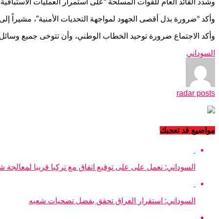
وشدد القائد العام للقوات المسلحة “على استمرار العمليات الاستباقية
وأكد “ضرورة بذل أقصى الجهود لمواجهة التحديات الأمنية”، مشيراً إلى
وأكد الاجتماع ضرورة توحيد الخطاب الوطني، وأن تتوخى جميع وسائل ال
السوداني
radar posts
مواضيع قد تعجبك
السوداني: نعمل على على توقيع اتفاق مع تركيا قريبا لمعالجة شح
السوداني: استقرار العراق تحقق بفضل تضحيات شعبه