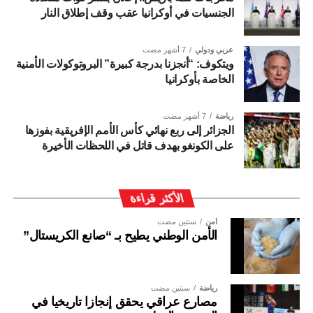
الجنسيات في أوكرانيا عقب وقف إطلاق النار
عربي ودولي
7 أشهر مضت
ويتكوف: “أنجزنا بدرجة كبيرة” البروتوكولات الأمنية
الخاصة بأوكرانيا
رياضة
7 أشهر مضت
الجزائر إلى ربع نهائي كأس الأمم الإفريقية بفوزها
على الكونغو بهدف قاتل في اللحظات الأخيرة
الأكثر قراءة
أمن
سنتين مضت
الأمن الوطني يطيح بـ “صانع الكريستال”
رياضة
سنتين مضت
مصارع عراقي يحقق إنجازا تاريخيا في