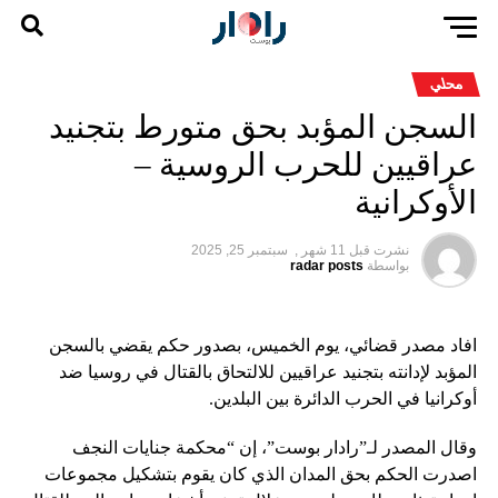
محلي
السجن المؤبد بحق متورط بتجنيد
عراقيين للحرب الروسية –
الأوكرانية
نشرت قبل
11 شهر ,
سبتمبر 25, 2025
بواسطة
radar posts
افاد مصدر قضائي، يوم الخميس، بصدور حكم يقضي بالسجن
المؤبد لإدانته بتجنيد عراقيين للالتحاق بالقتال في روسيا ضد
أوكرانيا في الحرب الدائرة بين البلدين.
وقال المصدر لـ”رادار بوست”، إن “محكمة جنايات النجف
اصدرت الحكم بحق المدان الذي كان يقوم بتشكيل مجموعات