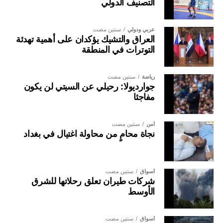
التصنيف الدولي
عربي ودولي
سنتين مضت
العراق والتشيك يؤكدان على أهمية تهدئة
التوترات في المنطقة
رياضة
سنتين مضت
جوارديولا: رحيلي عن السيتي لن يكون
مفاجئا
أمن
سنتين مضت
نجاة محامٍ من محاولة اغتيال في بغداد
أسواق
سنتين مضت
شركات طيران تعلق رحلاتها للشرق
الأوسط
أسواق
سنتين مضت