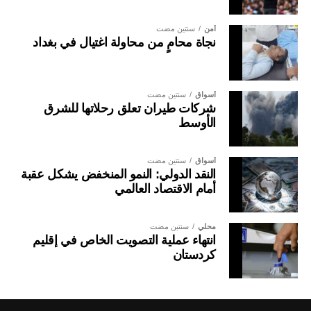
أمن
سنتين مضت
نجاة محامٍ من محاولة اغتيال في بغداد
أسواق
سنتين مضت
شركات طيران تعلق رحلاتها للشرق
الأوسط
أسواق
سنتين مضت
النقد الدولي: النمو المنخفض يشكل عقبة
أمام الاقتصاد العالمي
محلي
سنتين مضت
انتهاء عملية التصويت الخاص في إقليم
كردستان