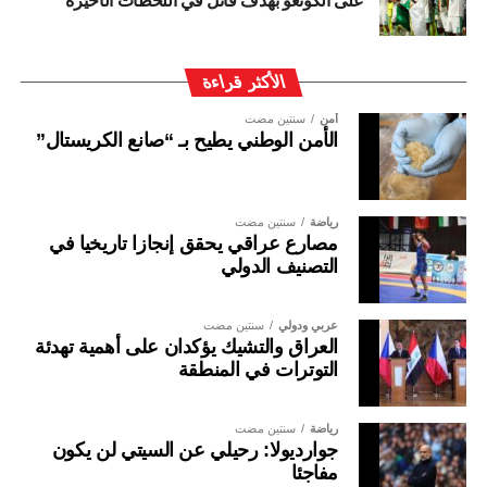
على الكونغو بهدف قاتل في اللحظات الأخيرة
الأكثر قراءة
أمن
سنتين مضت
الأمن الوطني يطيح بـ “صانع الكريستال”
رياضة
سنتين مضت
مصارع عراقي يحقق إنجازا تاريخيا في
التصنيف الدولي
عربي ودولي
سنتين مضت
العراق والتشيك يؤكدان على أهمية تهدئة
التوترات في المنطقة
رياضة
سنتين مضت
جوارديولا: رحيلي عن السيتي لن يكون
مفاجئا