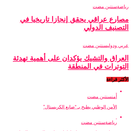
رياضة
سنتين مضت
مصارع عراقي يحقق إنجازا تاريخيا في
التصنيف الدولي
عربي ودولي
سنتين مضت
العراق والتشيك يؤكدان على أهمية تهدئة
التوترات في المنطقة
الأكثر قراءة
أمن
سنتين مضت
الأمن الوطني يطيح بـ “صانع الكريستال”
رياضة
سنتين مضت