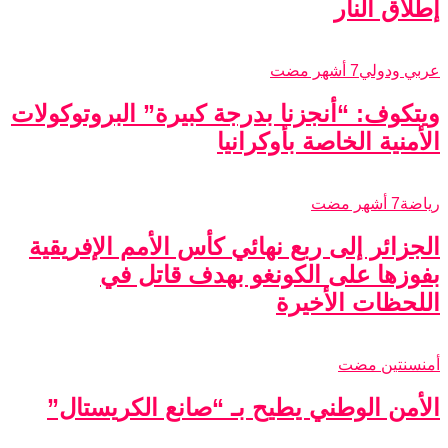
إطلاق النار
عربي ودولي
7 أشهر مضت
ويتكوف: “أنجزنا بدرجة كبيرة” البروتوكولات
الأمنية الخاصة بأوكرانيا
رياضة
7 أشهر مضت
الجزائر إلى ربع نهائي كأس الأمم الإفريقية
بفوزها على الكونغو بهدف قاتل في
اللحظات الأخيرة
أمن
سنتين مضت
الأمن الوطني يطيح بـ “صانع الكريستال”