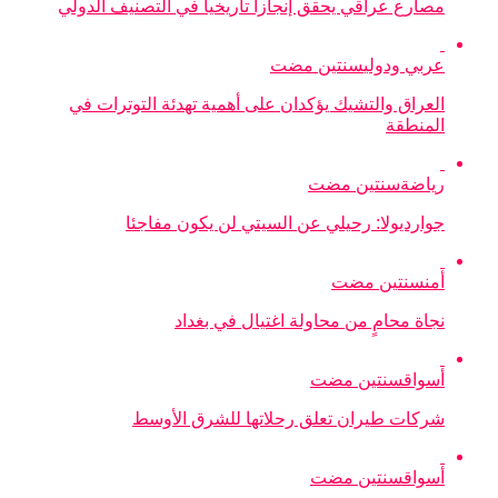
مصارع عراقي يحقق إنجازا تاريخيا في التصنيف الدولي
عربي ودولي
سنتين مضت
العراق والتشيك يؤكدان على أهمية تهدئة التوترات في
المنطقة
رياضة
سنتين مضت
جوارديولا: رحيلي عن السيتي لن يكون مفاجئا
أمن
سنتين مضت
نجاة محامٍ من محاولة اغتيال في بغداد
أسواق
سنتين مضت
شركات طيران تعلق رحلاتها للشرق الأوسط
أسواق
سنتين مضت