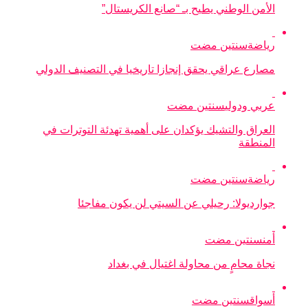
الأمن الوطني يطيح بـ “صانع الكريستال”
رياضة
سنتين مضت
مصارع عراقي يحقق إنجازا تاريخيا في التصنيف الدولي
عربي ودولي
سنتين مضت
العراق والتشيك يؤكدان على أهمية تهدئة التوترات في
المنطقة
رياضة
سنتين مضت
جوارديولا: رحيلي عن السيتي لن يكون مفاجئا
أمن
سنتين مضت
نجاة محامٍ من محاولة اغتيال في بغداد
أسواق
سنتين مضت