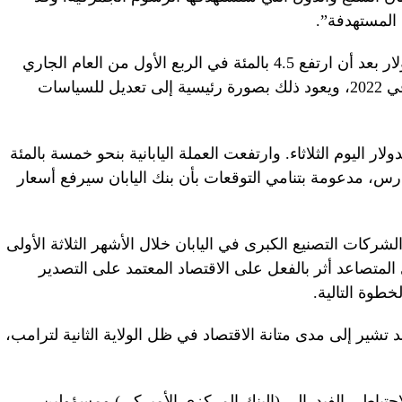
 المستهدفة”.
وانخفض اليورو 0.11 بالمئة إلى 1.0805 دولار بعد أن ارتفع 4.5 بالمئة في الربع الأول من العام الجاري
محققا أقوى أداء فصلي منذ الربع الأخير في 2022، ويعود ذلك بصورة رئيسية إلى تعديل للسياسات
 الين ارتفاعا طفيفا عند 149.815 للدولار اليوم الثلاثاء. وارتفعت العملة اليابانية بنحو خمسة بالمئة
مارس، مدعومة بتنامي التوقعات بأن بنك اليابان سيرفع أسعار
لشركات التصنيع الكبرى في اليابان خلال الأشهر الثلاثة الأولى
 المتصاعد أثر بالفعل على الاقتصاد المعتمد على التصدير
طوة التالية.
تشير إلى مدى متانة الاقتصاد في ظل الولاية الثانية لترامب،
ياطي الفيدرالي (البنك المركزي الأميركي) ومسؤولين