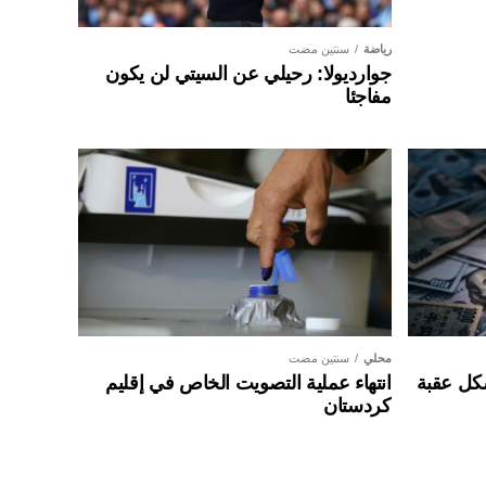
رياضة
سنتين مضت
جوارديولا: رحيلي عن السيتي لن يكون
مفاجئا
محلي
سنتين مضت
شكل عقبة
انتهاء عملية التصويت الخاص في إقليم
كردستان