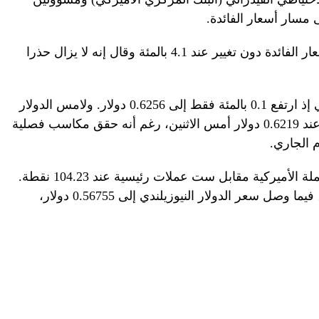
مسار أسعار الفائدة.
وأبقى بنك الاحتياطي الأسترالي الثلاثاء أسعار الفائدة دون تغيير عند 4.1 بالمئة وقال إنه لا يزال حذرا
ولم يطرأ تغيير كبير على الدولار الأسترالي إذ ارتفع 0.1 بالمئة فقط إلى 0.6256 دولار. ولامس الدولار
الأسترالي أدنى مستوى في أربعة أسابيع عند 0.6219 دولار أمس الاثنين، رغم أنه حقق مكاسب فصلية
م الجاري.
واستقر مؤشر الدولار الذي يقيس أداء العملة الأميركية مقابل ست عملات رئيسية عند 104.23 نقطة.
وبلغ سعر الجنيه الإسترليني 1.2916 دولار، فيما وصل سعر الدولار النيوزيلندي إلى 0.56755 دولار،