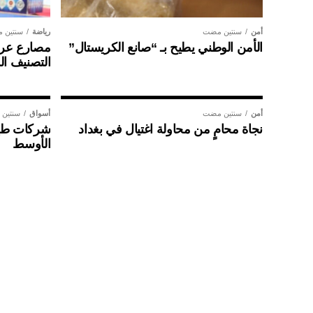
أمن
سنتين مضت
رياضة
سنتين 
الأمن الوطني يطيح بـ “صانع الكريستال”
مصارع عراق
التصنيف ال
أمن
سنتين مضت
أسواق
سنتين
نجاة محامٍ من محاولة اغتيال في بغداد
شركات طير
الأوسط