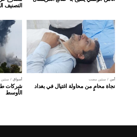
التصنيف ال
أمن
سنتين مضت
أسواق
سنتين
نجاة محامٍ من محاولة اغتيال في بغداد
شركات طير
الأوسط