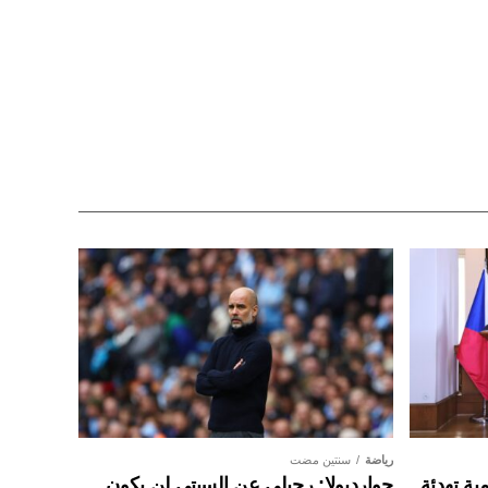
رياضة
سنتين مضت
ية تهدئة
جوارديولا: رحيلي عن السيتي لن يكون