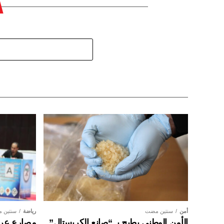
أمن
سنتين مضت
رياضة
سنتين 
الأمن الوطني يطيح بـ “صانع الكريستال”
مصارع عراق