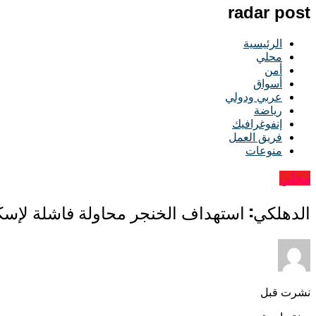
radar post
الرئيسية
محلي
أمن
أسواق
عربي ودولي
رياضة
إنفوغرافيك
فريق العمل
منوعات
محلي
الدهلكي: استهداف الخنجر محاولة فاشلة لإ
نشرت قبل