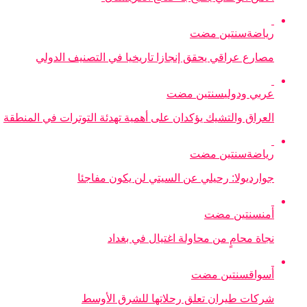
رياضة
سنتين مضت
مصارع عراقي يحقق إنجازا تاريخيا في التصنيف الدولي
عربي ودولي
سنتين مضت
العراق والتشيك يؤكدان على أهمية تهدئة التوترات في المنطقة
رياضة
سنتين مضت
جوارديولا: رحيلي عن السيتي لن يكون مفاجئا
أمن
سنتين مضت
نجاة محامٍ من محاولة اغتيال في بغداد
أسواق
سنتين مضت
شركات طيران تعلق رحلاتها للشرق الأوسط