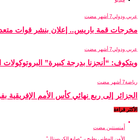
عربي ودولي
7 أشهر مضت
مخرجات قمة باريس.. إعلان بنشر قوات متعدد
عربي ودولي
7 أشهر مضت
ويتكوف: “أنجزنا بدرجة كبيرة” البروتوكولات الأ
رياضة
7 أشهر مضت
الجزائر إلى ربع نهائي كأس الأمم الإفريقية ب
الأكثر قراءة
أمن
سنتين مضت
الأمن الوطني يطيح بـ “صانع الكريستال”