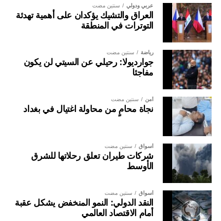
عربي ودولي
سنتين مضت
العراق والتشيك يؤكدان على أهمية تهدئة
التوترات في المنطقة
رياضة
سنتين مضت
جوارديولا: رحيلي عن السيتي لن يكون
مفاجئا
أمن
سنتين مضت
نجاة محامٍ من محاولة اغتيال في بغداد
أسواق
سنتين مضت
شركات طيران تعلق رحلاتها للشرق
الأوسط
أسواق
سنتين مضت
النقد الدولي: النمو المنخفض يشكل عقبة
أمام الاقتصاد العالمي