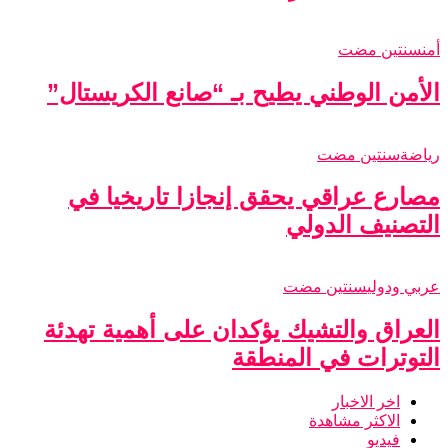
أمن
سنتين مضت
الأمن الوطني يطيح بـ “صانع الكريستال”
رياضة
سنتين مضت
مصارع عراقي يحقق إنجازا تاريخيا في
التصنيف الدولي
عربي ودولي
سنتين مضت
العراق والتشيك يؤكدان على أهمية تهدئة
التوترات في المنطقة
اخر الاخبار
الاكثر مشاهدة
فيديو