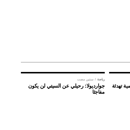
رياضة
سنتين مضت
ية تهدئة
جوارديولا: رحيلي عن السيتي لن يكون
مفاجئا