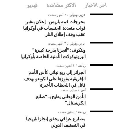
اخر الاخبار
الاكثر مشاهدة
فيديو
عربي ودولي
7 أشهر مضت
مخرجات قمة باريس.. إعلان بنشر
قوات متعددة الجنسيات في أوكرانيا
عقب وقف إطلاق النار
عربي ودولي
7 أشهر مضت
ويتكوف: “أنجزنا بدرجة كبيرة”
البروتوكولات الأمنية الخاصة بأوكرانيا
رياضة
7 أشهر مضت
الجزائر إلى ربع نهائي كأس الأمم
الإفريقية بفوزها على الكونغو بهدف
قاتل في اللحظات الأخيرة
أمن
سنتين مضت
الأمن الوطني يطيح بـ “صانع
الكريستال”
رياضة
سنتين مضت
مصارع عراقي يحقق إنجازا تاريخيا
في التصنيف الدولي