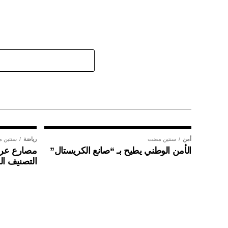
أمن
سنتين مضت
رياضة
سنتين 
الأمن الوطني يطيح بـ “صانع الكريستال”
مصارع عراق
التصنيف ال