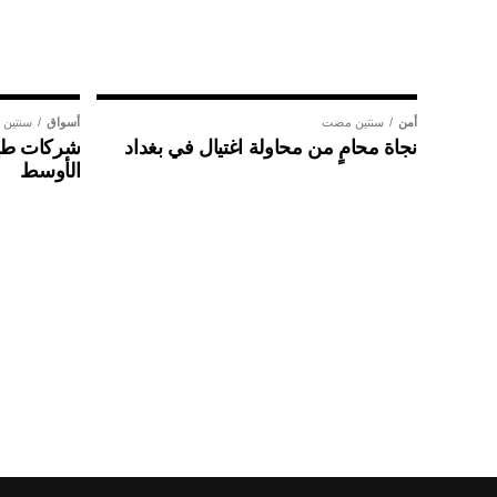
أمن
سنتين مضت
أسواق
سنتين
نجاة محامٍ من محاولة اغتيال في بغداد
شركات طير
الأوسط