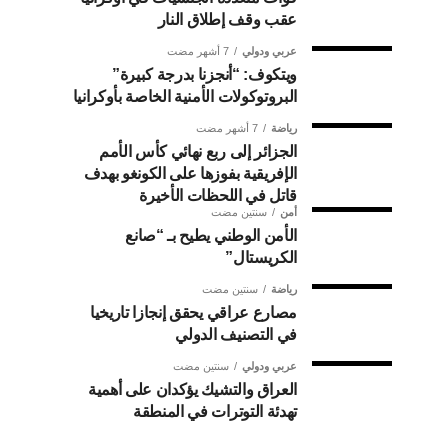
عقب وقف إطلاق النار
عربي ودولي
7 أشهر مضت
ويتكوف: “أنجزنا بدرجة كبيرة”
البروتوكولات الأمنية الخاصة بأوكرانيا
رياضة
7 أشهر مضت
الجزائر إلى ربع نهائي كأس الأمم
الإفريقية بفوزها على الكونغو بهدف
قاتل في اللحظات الأخيرة
أمن
سنتين مضت
الأمن الوطني يطيح بـ “صانع
الكريستال”
رياضة
سنتين مضت
مصارع عراقي يحقق إنجازا تاريخيا
في التصنيف الدولي
عربي ودولي
سنتين مضت
العراق والتشيك يؤكدان على أهمية
تهدئة التوترات في المنطقة