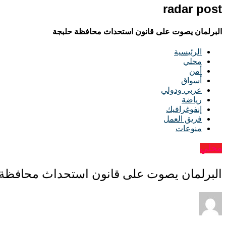
radar post
البرلمان يصوت على قانون استحداث محافظة حلبجة
الرئيسية
محلي
أمن
أسواق
عربي ودولي
رياضة
إنفوغرافيك
فريق العمل
منوعات
محلي
البرلمان يصوت على قانون استحداث محافظة 