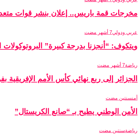
مخرجات قمة باريس.. إعلان بنشر قوات متعدد
عربي ودولي
7 أشهر مضت
ويتكوف: “أنجزنا بدرجة كبيرة” البروتوكولات الأ
رياضة
7 أشهر مضت
الجزائر إلى ربع نهائي كأس الأمم الإفريقية ب
أمن
سنتين مضت
الأمن الوطني يطيح بـ “صانع الكريستال”
رياضة
سنتين مضت