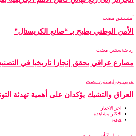
أمن
سنتين مضت
الأمن الوطني يطيح بـ “صانع الكريستال”
رياضة
سنتين مضت
مصارع عراقي يحقق إنجازا تاريخيا في التصني
عربي ودولي
سنتين مضت
العراق والتشيك يؤكدان على أهمية تهدئة التو
اخر الاخبار
الاكثر مشاهدة
فيديو
عربي ودولي
7 أشهر مضت