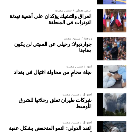
عربي ودولي
سنتين مضت
العراق والتشيك يؤكدان على أهمية تهدئة
التوترات في المنطقة
رياضة
سنتين مضت
جوارديولا: رحيلي عن السيتي لن يكون
مفاجئا
أمن
سنتين مضت
نجاة محامٍ من محاولة اغتيال في بغداد
أسواق
سنتين مضت
شركات طيران تعلق رحلاتها للشرق
الأوسط
أسواق
سنتين مضت
النقد الدولي: النمو المنخفض يشكل عقبة