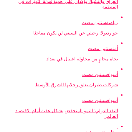
العراق والتشيك يؤكدان على أهمية تهدئة التوترات في
المنطقة
رياضة
سنتين مضت
جوارديولا: رحيلي عن السيتي لن يكون مفاجئا
أمن
سنتين مضت
نجاة محامٍ من محاولة اغتيال في بغداد
أسواق
سنتين مضت
شركات طيران تعلق رحلاتها للشرق الأوسط
أسواق
سنتين مضت
النقد الدولي: النمو المنخفض يشكل عقبة أمام الاقتصاد
العالمي
محلي
سنتين مضت