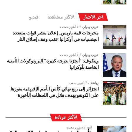
اخر الاخبار
الاكثر مشاهدة
فيديو
عربي ودولي
7 أشهر مضت
مخرجات قمة باريس.. إعلان بنشر قوات متعددة
الجنسيات في أوكرانيا عقب وقف إطلاق النار
عربي ودولي
7 أشهر مضت
ويتكوف: “أنجزنا بدرجة كبيرة” البروتوكولات الأمنية
الخاصة بأوكرانيا
رياضة
7 أشهر مضت
الجزائر إلى ربع نهائي كأس الأمم الإفريقية بفوزها
على الكونغو بهدف قاتل في اللحظات الأخيرة
الأكثر قراءة
أمن
سنتين مضت