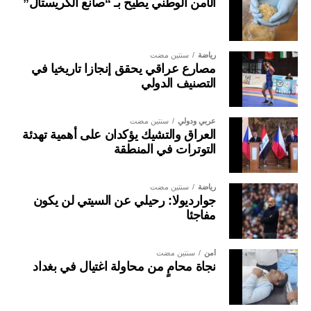
الأمن الوطني يطيح بـ “صانع الكريستال”
رياضة
سنتين مضت
مصارع عراقي يحقق إنجازا تاريخيا في
التصنيف الدولي
عربي ودولي
سنتين مضت
العراق والتشيك يؤكدان على أهمية تهدئة
التوترات في المنطقة
رياضة
سنتين مضت
جوارديولا: رحيلي عن السيتي لن يكون
مفاجئا
أمن
سنتين مضت
نجاة محامٍ من محاولة اغتيال في بغداد