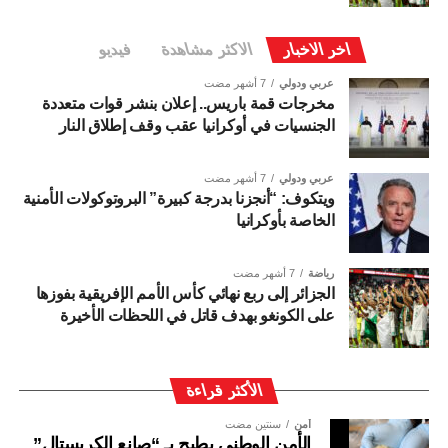
اخر الاخبار
الاكثر مشاهدة
فيديو
عربي ودولي
7 أشهر مضت
مخرجات قمة باريس.. إعلان بنشر قوات متعددة
الجنسيات في أوكرانيا عقب وقف إطلاق النار
عربي ودولي
7 أشهر مضت
ويتكوف: “أنجزنا بدرجة كبيرة” البروتوكولات الأمنية
الخاصة بأوكرانيا
رياضة
7 أشهر مضت
الجزائر إلى ربع نهائي كأس الأمم الإفريقية بفوزها
على الكونغو بهدف قاتل في اللحظات الأخيرة
الأكثر قراءة
أمن
سنتين مضت
الأمن الوطني يطيح بـ “صانع الكريستال”