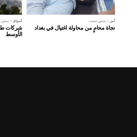
أمن
سنتين مضت
أسواق
سنتين
نجاة محامٍ من محاولة اغتيال في بغداد
شركات طير
الأوسط