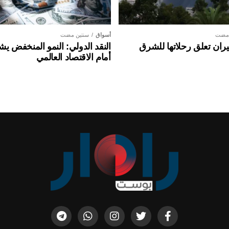
 مضت
أسواق
سنتين مضت
ان تعلق رحلاتها للشرق
النقد الدولي: النمو المنخفض ي
أمام الاقتصاد العالمي