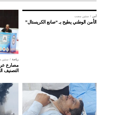
أمن
سنتين مضت
الأمن الوطني يطيح بـ “صانع الكريستال”
رياضة
سنتين 
مصارع عراق
التصنيف ال