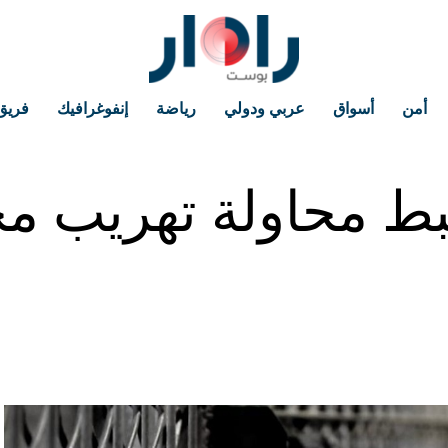
أمن
أسواق
عربي ودولي
رياضة
إنفوغرافيك
فريق
بط محاولة تهريب م