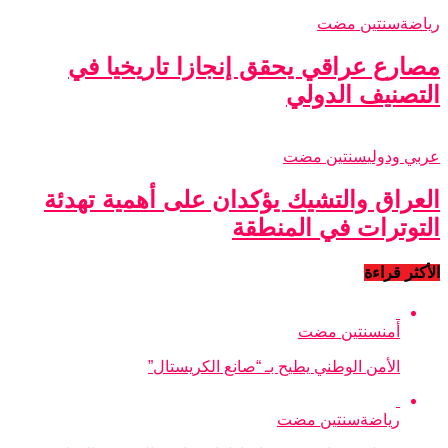
رياضة
سنتين مضت
مصارع عراقي يحقق إنجازا تاريخيا في
التصنيف الدولي
عربي ودولي
سنتين مضت
العراق والتشيك يؤكدان على أهمية تهدئة
التوترات في المنطقة
الأكثر قراءة
أمن
سنتين مضت
الأمن الوطني يطيح بـ “صانع الكريستال”
رياضة
سنتين مضت