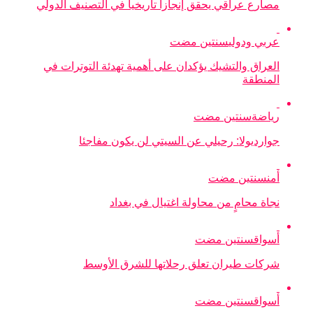
مصارع عراقي يحقق إنجازا تاريخيا في التصنيف الدولي
عربي ودولي
سنتين مضت
العراق والتشيك يؤكدان على أهمية تهدئة التوترات في
المنطقة
رياضة
سنتين مضت
جوارديولا: رحيلي عن السيتي لن يكون مفاجئا
أمن
سنتين مضت
نجاة محامٍ من محاولة اغتيال في بغداد
أسواق
سنتين مضت
شركات طيران تعلق رحلاتها للشرق الأوسط
أسواق
سنتين مضت