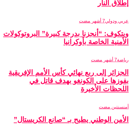
إطلاق النار
عربي ودولي
7 أشهر مضت
ويتكوف: “أنجزنا بدرجة كبيرة” البروتوكولات
الأمنية الخاصة بأوكرانيا
رياضة
7 أشهر مضت
الجزائر إلى ربع نهائي كأس الأمم الإفريقية
بفوزها على الكونغو بهدف قاتل في
اللحظات الأخيرة
أمن
سنتين مضت
الأمن الوطني يطيح بـ “صانع الكريستال”