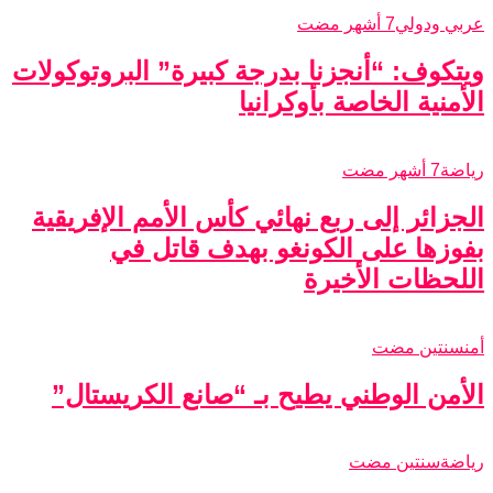
عربي ودولي
7 أشهر مضت
ويتكوف: “أنجزنا بدرجة كبيرة” البروتوكولات
الأمنية الخاصة بأوكرانيا
رياضة
7 أشهر مضت
الجزائر إلى ربع نهائي كأس الأمم الإفريقية
بفوزها على الكونغو بهدف قاتل في
اللحظات الأخيرة
أمن
سنتين مضت
الأمن الوطني يطيح بـ “صانع الكريستال”
رياضة
سنتين مضت