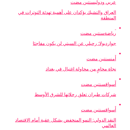
عربي ودولي
سنتين مضت
العراق والتشيك يؤكدان على أهمية تهدئة التوترات في
المنطقة
رياضة
سنتين مضت
جوارديولا: رحيلي عن السيتي لن يكون مفاجئا
أمن
سنتين مضت
نجاة محامٍ من محاولة اغتيال في بغداد
أسواق
سنتين مضت
شركات طيران تعلق رحلاتها للشرق الأوسط
أسواق
سنتين مضت
النقد الدولي: النمو المنخفض يشكل عقبة أمام الاقتصاد
العالمي