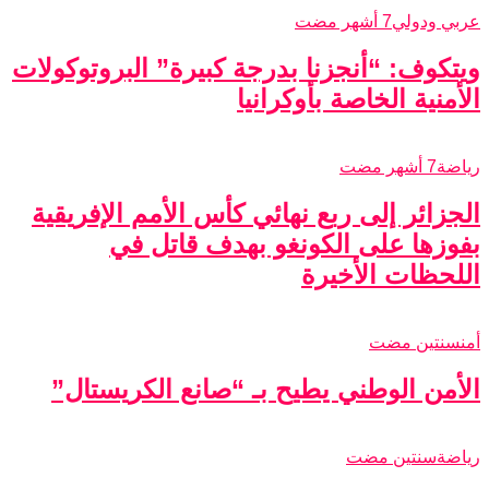
عربي ودولي
7 أشهر مضت
ويتكوف: “أنجزنا بدرجة كبيرة” البروتوكولات
الأمنية الخاصة بأوكرانيا
رياضة
7 أشهر مضت
الجزائر إلى ربع نهائي كأس الأمم الإفريقية
بفوزها على الكونغو بهدف قاتل في
اللحظات الأخيرة
أمن
سنتين مضت
الأمن الوطني يطيح بـ “صانع الكريستال”
رياضة
سنتين مضت