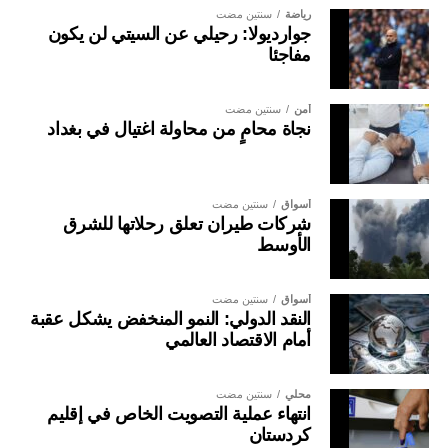
رياضة
سنتين مضت
جوارديولا: رحيلي عن السيتي لن يكون
مفاجئا
أمن
سنتين مضت
نجاة محامٍ من محاولة اغتيال في بغداد
أسواق
سنتين مضت
شركات طيران تعلق رحلاتها للشرق
الأوسط
أسواق
سنتين مضت
النقد الدولي: النمو المنخفض يشكل عقبة
أمام الاقتصاد العالمي
محلي
سنتين مضت
انتهاء عملية التصويت الخاص في إقليم
كردستان