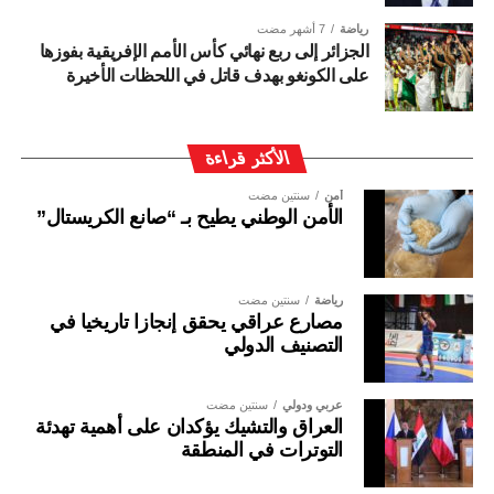
رياضة
7 أشهر مضت
الجزائر إلى ربع نهائي كأس الأمم الإفريقية بفوزها
على الكونغو بهدف قاتل في اللحظات الأخيرة
الأكثر قراءة
أمن
سنتين مضت
الأمن الوطني يطيح بـ “صانع الكريستال”
رياضة
سنتين مضت
مصارع عراقي يحقق إنجازا تاريخيا في
التصنيف الدولي
عربي ودولي
سنتين مضت
العراق والتشيك يؤكدان على أهمية تهدئة
التوترات في المنطقة