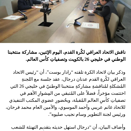
ناقش الاتحاد العراقي لكُرة القدم، اليوم الإثنين، مشاركة منتخبنا
الوطني في خليجي 26 بالكويت وتصفياتِ كأس العالم.
وذكر بيان لاتحاد الكرة تلقته “رادار بوست”، أن “رئيس الاتحاد
العراقي لكُرةِ القدم عدنان درجال، عقد جلسة مع اللجنةِ
المُشكلةِ لمُناقشةِ مشاركةِ منتخبنا الوطنيّ في خليجي 26 التي
اختتمت مؤخراً، فضلاً على المُتبقي من المِشوارِ الأهم في
تصفياتِ كأسِ العالم المُقبلة، وبحُضورِ عضوي المكتب التنفيذي
للاتحاد غانم عريبي وأحمد الموسوي، والأمين العام محمد فرحان،
ورئيس لجنة التطوير وسام نجيب صليوه”.
وأضاف البيان، أن “درجال استهل حديثه بتقديم التهنئة للشعب