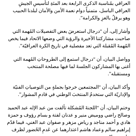
العراقي بمُناسبة الذكرى الرابعة بعد المئةِ لتأسيسِ الجيشِ
العراقي الباسل، متمنياً دوام نعمة الأمن والأمان لبلدنا الحبيب
وهو يرفلُ بالعزِ والكرامة”.
وأشار إلى، أن “درجال استعرضَ بعض التفصيلات المُهمة التي
صاحبت مشاركتنا الأخيرة والرؤية التي وضعها الاتحاد فيما يخص
المُهمةَ المُقبلة التي تعد مفصلية في تاريخ الكرة العراقيّة”.
وواصل البيان، أن “درجال استمع إلى الطروحاتِ المُهمة التي
أغنى بها المشاركون الجلسةَ لما فيها مصلحة المنتخب
ومستقبله”.
وأكد البيان، أن “المجتمعين خرجوا بجملةٍ من التوصياتِ الفنيّة
والإداريّة التي ستخدمُ المنتخبَ الوطني في قادمِ المشوار”.
وختم البيان، أن “اللجنةَ المُشكلة تألفت من عبد الإله عبد الحميد
وصالح راضي ووميض منير و عدنان لفتة و بسام رؤوف و حمزة
هادي و أحمد مناجد و رياض مزهر و صفوان عبد الغني، فيما قدّم
إبراهيم سالم وعماد هاشم اعتذارهما عن عَدمِ الحُضور لظرف