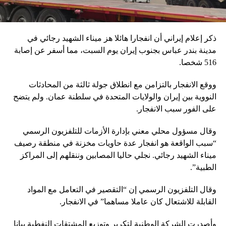
ذكر إعلام إيراني أن انفجارا هائلا هز ميناء الشهيد رجائي في
مدينة بندر عباس بجنوب إيران يوم السبت، مما أسفر عن إصابة
516 شخصا.
ووقع الانفجار بالتزامن مع انطلاق جولة ثالثة من المحادثات
النووية بين إيران والولايات المتحدة في سلطنة عمان. ولم يتضح
على الفور سبب الانفجار.
وقال مسؤول محلي معني بإدارة الأزمات للتلفزيون الرسمي
“سبب الواقعة هو انفجار عدة حاويات مخزنة في منطقة رصيف
ميناء الشهيد رجائي. نجلي حاليا المصابين وننقلهم إلى المراكز
الطبية”.
وقال التلفزيون الرسمي إن “التقصير في التعامل مع المواد
القابلة للاشتعال كان عاملا مساهما” في الانفجار.
وأصدرت الشركة الوطنية لتكرير وتوزيع المشتقات النفطية بيانا