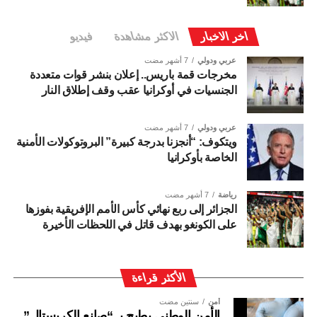
اخر الاخبار
الاكثر مشاهدة
فيديو
عربي ودولي
7 أشهر مضت
مخرجات قمة باريس.. إعلان بنشر قوات متعددة
الجنسيات في أوكرانيا عقب وقف إطلاق النار
عربي ودولي
7 أشهر مضت
ويتكوف: “أنجزنا بدرجة كبيرة” البروتوكولات الأمنية
الخاصة بأوكرانيا
رياضة
7 أشهر مضت
الجزائر إلى ربع نهائي كأس الأمم الإفريقية بفوزها
على الكونغو بهدف قاتل في اللحظات الأخيرة
الأكثر قراءة
أمن
سنتين مضت
الأمن الوطني يطيح بـ “صانع الكريستال”