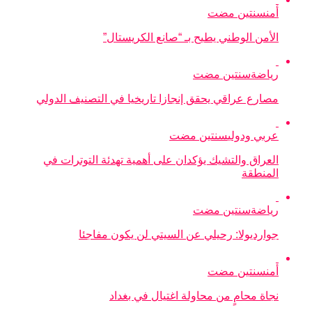
أمن
سنتين مضت
الأمن الوطني يطيح بـ “صانع الكريستال”
رياضة
سنتين مضت
مصارع عراقي يحقق إنجازا تاريخيا في التصنيف الدولي
عربي ودولي
سنتين مضت
العراق والتشيك يؤكدان على أهمية تهدئة التوترات في
المنطقة
رياضة
سنتين مضت
جوارديولا: رحيلي عن السيتي لن يكون مفاجئا
أمن
سنتين مضت
نجاة محامٍ من محاولة اغتيال في بغداد