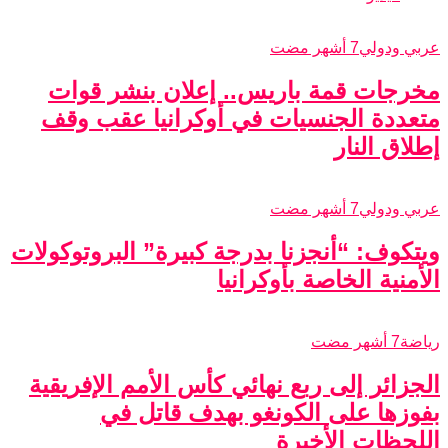
عربي ودولي
7 أشهر مضت
مخرجات قمة باريس.. إعلان بنشر قوات
متعددة الجنسيات في أوكرانيا عقب وقف
إطلاق النار
عربي ودولي
7 أشهر مضت
ويتكوف: “أنجزنا بدرجة كبيرة” البروتوكولات
الأمنية الخاصة بأوكرانيا
رياضة
7 أشهر مضت
الجزائر إلى ربع نهائي كأس الأمم الإفريقية
بفوزها على الكونغو بهدف قاتل في
اللحظات الأخيرة