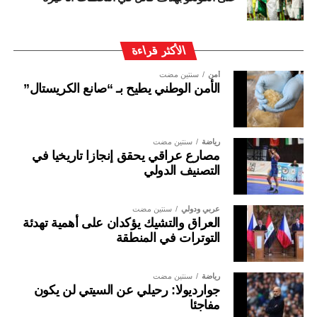
الأكثر قراءة
أمن
سنتين مضت
الأمن الوطني يطيح بـ “صانع الكريستال”
رياضة
سنتين مضت
مصارع عراقي يحقق إنجازا تاريخيا في
التصنيف الدولي
عربي ودولي
سنتين مضت
العراق والتشيك يؤكدان على أهمية تهدئة
التوترات في المنطقة
رياضة
سنتين مضت
جوارديولا: رحيلي عن السيتي لن يكون
مفاجئا