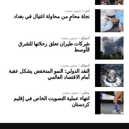
أمن
سنتين مضت
نجاة محامٍ من محاولة اغتيال في بغداد
أسواق
سنتين مضت
شركات طيران تعلق رحلاتها للشرق
الأوسط
أسواق
سنتين مضت
النقد الدولي: النمو المنخفض يشكل عقبة
أمام الاقتصاد العالمي
محلي
سنتين مضت
انتهاء عملية التصويت الخاص في إقليم
كردستان