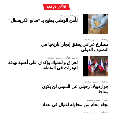
الأكثر قراءة
أمن
سنتين مضت
الأمن الوطني يطيح بـ “صانع الكريستال”
رياضة
سنتين مضت
مصارع عراقي يحقق إنجازا تاريخيا في
التصنيف الدولي
عربي ودولي
سنتين مضت
العراق والتشيك يؤكدان على أهمية تهدئة
التوترات في المنطقة
رياضة
سنتين مضت
جوارديولا: رحيلي عن السيتي لن يكون
مفاجئا
أمن
سنتين مضت
نجاة محامٍ من محاولة اغتيال في بغداد
أسواق
سنتين مضت