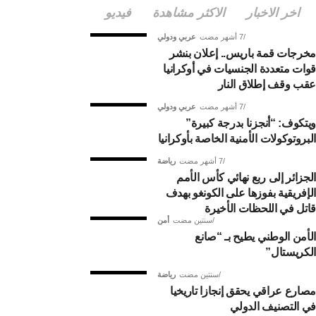
اخر الاخبار
الاكثر مشاهدة
فيديو
7 أشهر مضت
عربي ودولي
مخرجات قمة باريس.. إعلان بنشر
قوات متعددة الجنسيات في أوكرانيا
عقب وقف إطلاق النار
7 أشهر مضت
عربي ودولي
ويتكوف: “أنجزنا بدرجة كبيرة”
البروتوكولات الأمنية الخاصة بأوكرانيا
7 أشهر مضت
رياضة
الجزائر إلى ربع نهائي كأس الأمم
الإفريقية بفوزها على الكونغو بهدف
قاتل في اللحظات الأخيرة
سنتين مضت
أمن
الأمن الوطني يطيح بـ “صانع
الكريستال”
سنتين مضت
رياضة
مصارع عراقي يحقق إنجازا تاريخيا
في التصنيف الدولي