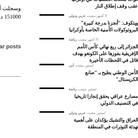
عقب وقف إطلاق النار
151000 دينار لكل 100 دولار.
7 أشهر مضت
عربي ودولي
ويتكوف: “أنجزنا بدرجة كبيرة”
البروتوكولات الأمنية الخاصة بأوكرانيا
7 أشهر مضت
رياضة
ar posts
الجزائر إلى ربع نهائي كأس الأمم
الإفريقية بفوزها على الكونغو بهدف
قاتل في اللحظات الأخيرة
سنتين مضت
أمن
الأمن الوطني يطيح بـ “صانع
الكريستال”
سنتين مضت
رياضة
مصارع عراقي يحقق إنجازا تاريخيا
في التصنيف الدولي
سنتين مضت
عربي ودولي
العراق والتشيك يؤكدان على أهمية
تهدئة التوترات في المنطقة