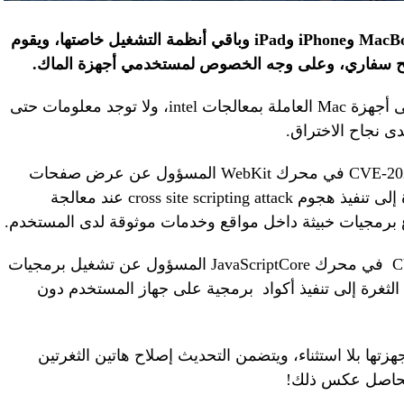
أصدرت شركة آبل تحديثًا أمنيًا لأجهزة MacBook وiPhone وiPad وباقي أنظمة التشغيل خاصتها، ويقوم
صفح سفاري، وعلى وجه الخصوص لمستخدمي أجهزة الماك.
تقول آبل أنه ربما تم استغلال الثغرات على أجهزة Mac العاملة بمعالجات intel، ولا توجد معلومات حتى
 نجاح الاختراق.
تكمن الثغرة الأولى المعروفة بـ CVE-2024-44309 في محرك WebKit المسؤول عن عرض صفحات
الويب في سفاري، وربما تؤدي هذه الثغرة إلى تنفيذ هجوم cross site scripting attack عند معالجة
 برمجيات خبيثة داخل مواقع وخدمات موثوقة لدى المستخدم.
الثغرة الثانية المعروفة بـ CVE-2024-44308 في محرك JavaScriptCore المسؤول عن تشغيل برمجيات
ثغرة إلى تنفيذ أكواد برمجية على جهاز المستخدم دون
زتها بلا استثناء، ويتضمن التحديث إصلاح هاتين الثغرتين
الحاصل عكس ذلك!