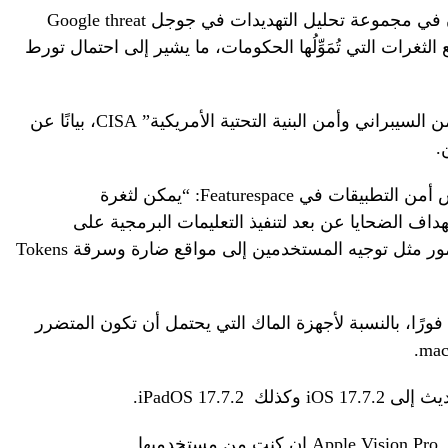
أولًا، من اكتشف الثغرة هم باحثون أمنيون في مجموعة تحليل التهديدات في جوجل Google threat
وعة بتتبع الثغرات التي تُمَوِّلُها الحكومات، ما يشير إلى احتمال تورط
ومما يؤكد هذه النظرية، إصدار “وكالة الأمن السيبراني وأمن البنية التحتية الأمريكية” CISA، بيانًا عن
.
وزيادة في التأكيد، يقول شون رايت، رئيس أمن التطبيقات في Featurespace: “يمكن لثغرة
مين باستهداف الضحايا عن بعد لتنفيذ التعليمات البرمجية على
أجهزتهم، وقد تسمح للمهاجمين بالقيام بأمور مثل توجيه المستخدمين إلى مواقع ضارة وسرقة Tokens
فورًا، بالنسبة لأجهزة الماك التي يحتمل أن تكون المتضرر