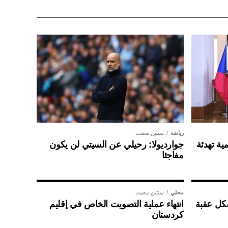
رياضة
سنتين مضت
ية تهدئة
جوارديولا: رحيلي عن السيتي لن يكون
مفاجئا
محلي
سنتين مضت
شكل عقبة
انتهاء عملية التصويت الخاص في إقليم
كردستان