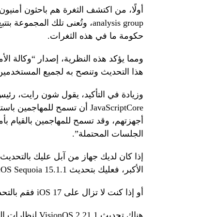
analysis group، وتُعنى تلك المجم
حكومة ما في هذه الثغرات.
هذا التحديث وتنصح به لجميع المستخدمين
JavaScriptCore أن تسمح للمهاج
الجلسات المحتملة”.
إذا كان لديك جهاز من آبل عليك بالتحديث 
الأكبر، فعليك بتحديث macOS Sequoia 15.1.1.
أو إذا كنت لا تزال على iOS 17 فقم بالتحديث إلى iOS 17.7.2 وكذلك iPadOS 17.7.2.
هناك تحديث VisionOS 2.21.1 لنظارات الـ Apple Vision Pro إن كنت من مستخدميها.