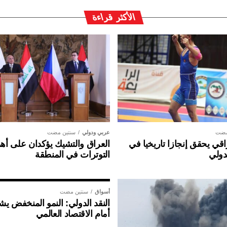
الأكثر قراءة
مضت
عربي ودولي
سنتين مضت
ي يحقق إنجازا تاريخيا في
العراق والتشيك يؤكدان على أهم
دولي
التوترات في المنطقة
أسواق
سنتين مضت
النقد الدولي: النمو المنخفض ي
أمام الاقتصاد العالمي