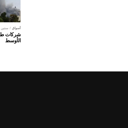
أسواق
سنتين
شركات طير
الأوسط