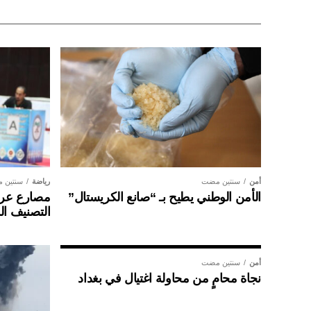
أمن
سنتين مضت
رياضة
سنتين 
الأمن الوطني يطيح بـ “صانع الكريستال”
مصارع عراق
التصنيف ال
أمن
سنتين مضت
نجاة محامٍ من محاولة اغتيال في بغداد