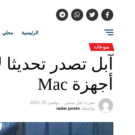
الرئيسية
محلي
منوعات
آبل تصدر تحديثا 
أجهزة Mac
نشرت قبل
سنتين ,
نوفمبر 25, 2024
بواسطة
radar posts