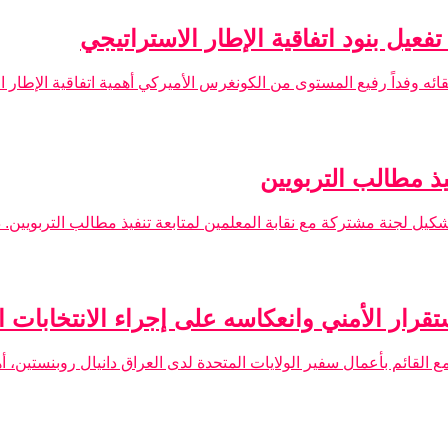
يل بنود اتفاقية الإطار الاستراتيجي
ئه وفداً رفيع المستوى من الكونغرس الأميركي أهمية اتفاقية الإطار ال
ذ مطالب التربويين
 لجنة مشتركة مع نقابة المعلمين لمتابعة تنفيذ مطالب التربويين. ذك
رار الأمني وانعكاسه على إجراء الانتخابات ا
قائم بأعمال سفير الولايات المتحدة لدى العراق دانيال روبنستين، أهم