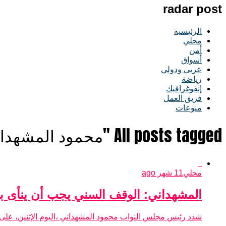
radar post
الرئيسية
محلي
أمن
أسواق
عربي ودولي
رياضة
إنفوغرافيك
فريق العمل
منوعات
All posts tagged "محمود المشهداني"
محلي
11 شهر ago
المشهداني: الوقف السني يجب أن ينأى ب
شدد رئيس مجلس النواب محمود المشهداني ،اليوم الإثنين، على