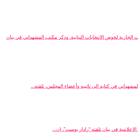
الجارية لخوض الانتخابات النيابية. وذكر مكتب المشهداني في بيان
شهداني في كتابه الى نائبيه وأعضاء المجلس، تلقته...
علامية في بيان تلقته “رادار بوست”، إن...