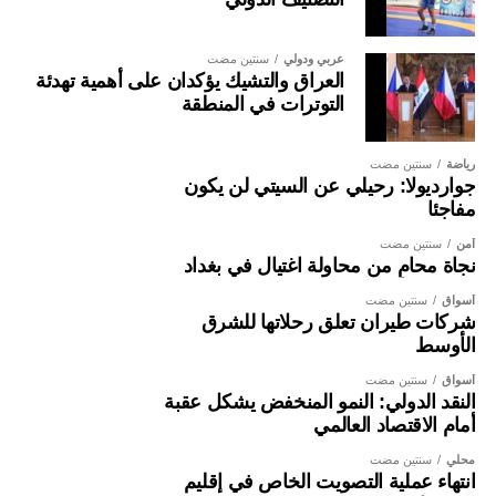
عربي ودولي
سنتين مضت
العراق والتشيك يؤكدان على أهمية تهدئة
التوترات في المنطقة
رياضة
سنتين مضت
جوارديولا: رحيلي عن السيتي لن يكون
مفاجئا
أمن
سنتين مضت
نجاة محامٍ من محاولة اغتيال في بغداد
أسواق
سنتين مضت
شركات طيران تعلق رحلاتها للشرق
الأوسط
أسواق
سنتين مضت
النقد الدولي: النمو المنخفض يشكل عقبة
أمام الاقتصاد العالمي
محلي
سنتين مضت
انتهاء عملية التصويت الخاص في إقليم