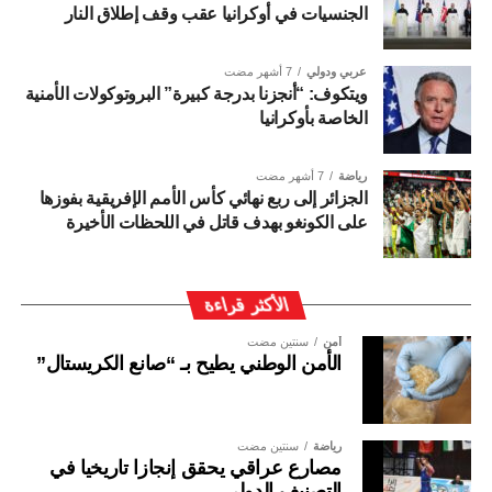
الجنسيات في أوكرانيا عقب وقف إطلاق النار
عربي ودولي
7 أشهر مضت
ويتكوف: “أنجزنا بدرجة كبيرة” البروتوكولات الأمنية
الخاصة بأوكرانيا
رياضة
7 أشهر مضت
الجزائر إلى ربع نهائي كأس الأمم الإفريقية بفوزها
على الكونغو بهدف قاتل في اللحظات الأخيرة
الأكثر قراءة
أمن
سنتين مضت
الأمن الوطني يطيح بـ “صانع الكريستال”
رياضة
سنتين مضت
مصارع عراقي يحقق إنجازا تاريخيا في
التصنيف الدولي